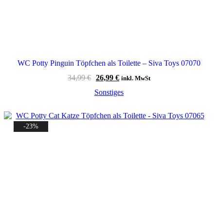
WC Potty Pinguin Töpfchen als Toilette – Siva Toys 07070
Ursprünglicher
Aktueller
34,99
€
26,99
€
inkl. MwSt
Preis
Preis
Sonstiges
war:
ist:
34,99 €
26,99 €.
-23%