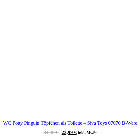
WC Potty Pinguin Töpfchen als Toilette – Siva Toys 07070 B-Ware
Ursprünglicher
Aktueller
34,99
€
23,99
€
inkl. MwSt
Preis
Preis