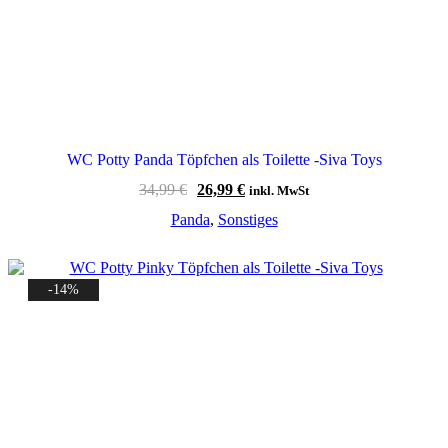
WC Potty Panda Töpfchen als Toilette -Siva Toys
Ursprünglicher
Aktueller
34,99
€
26,99
€
inkl. MwSt
Preis
Preis
Panda
,
Sonstiges
war:
ist:
34,99 €
26,99 €.
-14%