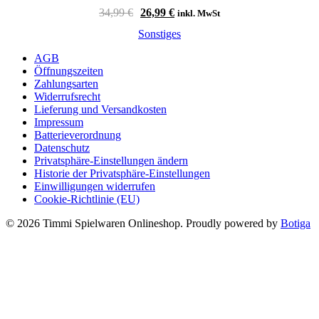
Ursprünglicher
Aktueller
34,99
€
26,99
€
inkl. MwSt
Preis
Preis
Sonstiges
war:
ist:
34,99 €
26,99 €.
AGB
Öffnungszeiten
Zahlungsarten
Widerrufsrecht
Lieferung und Versandkosten
Impressum
Batterieverordnung
Datenschutz
Privatsphäre-Einstellungen ändern
Historie der Privatsphäre-Einstellungen
Einwilligungen widerrufen
Cookie-Richtlinie (EU)
© 2026 Timmi Spielwaren Onlineshop. Proudly powered by
Botiga