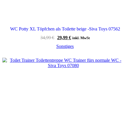
WC Potty XL Töpfchen als Toilette beige -Siva Toys 07562
Ursprünglicher
Aktueller
34,99
€
29,99
€
inkl. MwSt
Preis
Preis
Sonstiges
war:
ist:
34,99 €
29,99 €.