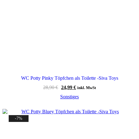
WC Potty Pinky Töpfchen als Toilette -Siva Toys
Ursprünglicher
Aktueller
28,90
€
24,99
€
inkl. MwSt
Preis
Preis
Sonstiges
war:
ist:
28,90 €
24,99 €.
-7%