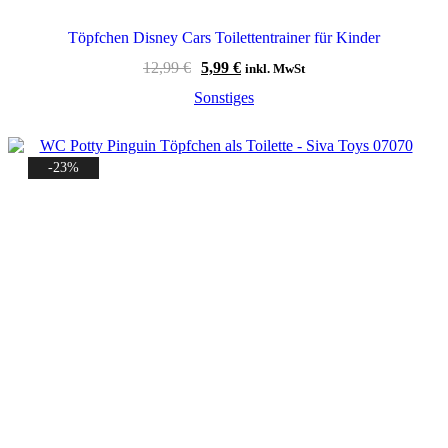
Töpfchen Disney Cars Toilettentrainer für Kinder
Ursprünglicher
Aktueller
12,99
€
5,99
€
inkl. MwSt
Preis
Preis
Sonstiges
war:
ist:
12,99 €
5,99 €.
-23%