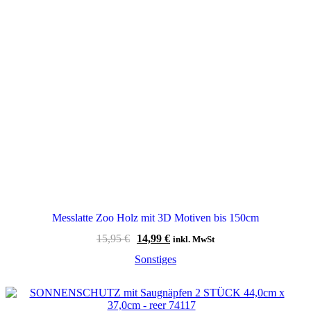
Messlatte Zoo Holz mit 3D Motiven bis 150cm
Ursprünglicher
Aktueller
15,95
€
14,99
€
inkl. MwSt
Preis
Preis
Sonstiges
war:
ist:
15,95 €
14,99 €.