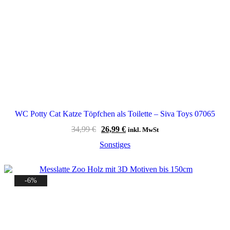
WC Potty Cat Katze Töpfchen als Toilette – Siva Toys 07065
Ursprünglicher
Aktueller
34,99
€
26,99
€
inkl. MwSt
Preis
Preis
Sonstiges
war:
ist:
34,99 €
26,99 €.
-6%