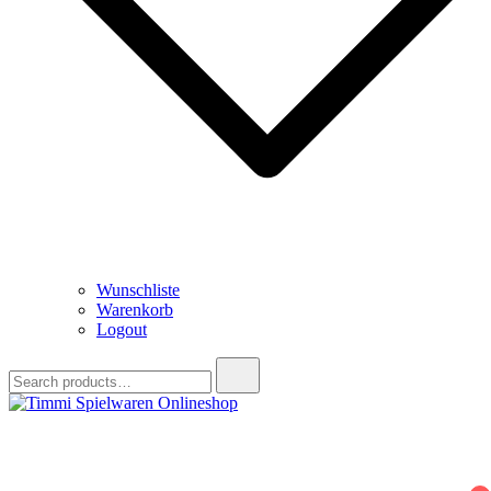
Wunschliste
Warenkorb
Logout
Search
for:
Timmi Spielwaren Onlineshop
Ihr Fachhändler für Spielwaren, Modellbau & RC, Babyartikel &
Trendartikel