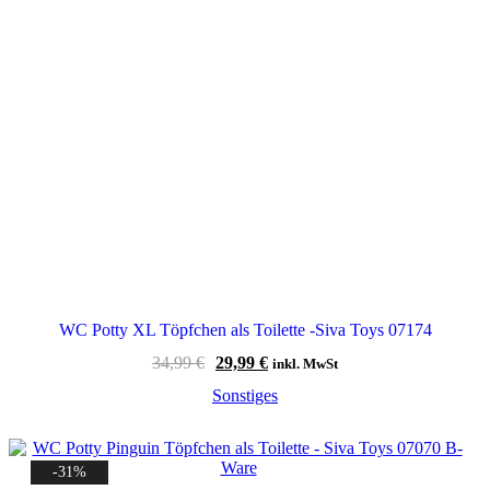
WC Potty XL Töpfchen als Toilette -Siva Toys 07174
Ursprünglicher
Aktueller
34,99
€
29,99
€
inkl. MwSt
Preis
Preis
Sonstiges
war:
ist:
34,99 €
29,99 €.
-31%