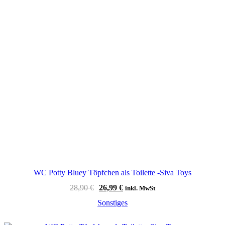
WC Potty Bluey Töpfchen als Toilette -Siva Toys
Ursprünglicher
Aktueller
28,90
€
26,99
€
inkl. MwSt
Preis
Preis
Sonstiges
war:
ist:
28,90 €
26,99 €.