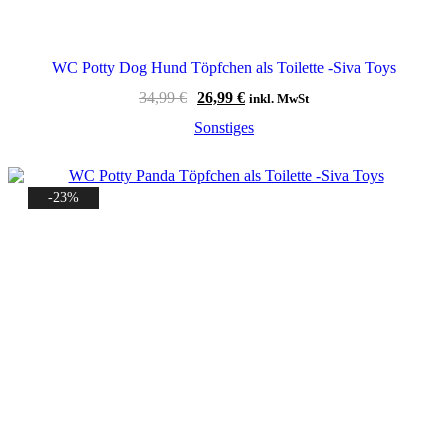
WC Potty Dog Hund Töpfchen als Toilette -Siva Toys
Ursprünglicher
Aktueller
34,99
€
26,99
€
inkl. MwSt
Preis
Preis
Sonstiges
war:
ist:
34,99 €
26,99 €.
-23%