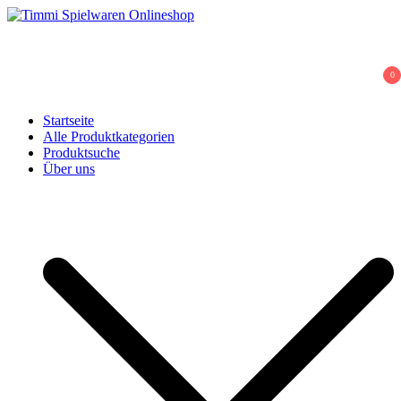
Skip
to
Timmi Spielwaren Onlineshop
Ihr Fachhändler für Spielwaren, Modellbau & RC, Babyartikel &
content
Trendartikel
0
Startseite
Alle Produktkategorien
Produktsuche
Über uns