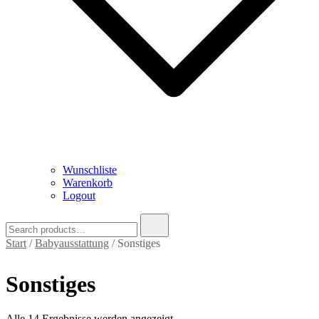
Wunschliste
Warenkorb
Logout
Search
for:
Start
/
Babyausstattung
/ Sonstiges
Sonstiges
Nach
Alle 14 Ergebnisse werden angezeigt