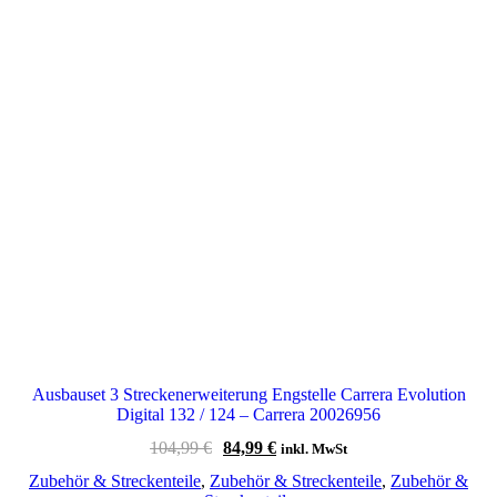
Ausbauset 3 Streckenerweiterung Engstelle Carrera Evolution
Digital 132 / 124 – Carrera 20026956
Ursprünglicher
Aktueller
104,99
€
84,99
€
inkl. MwSt
Preis
Preis
Zubehör & Streckenteile
,
Zubehör & Streckenteile
,
Zubehör &
war:
ist: