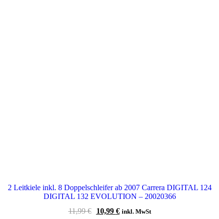
2 Leitkiele inkl. 8 Doppelschleifer ab 2007 Carrera DIGITAL 124
DIGITAL 132 EVOLUTION – 20020366
Ursprünglicher
Aktueller
11,99
€
10,99
€
inkl. MwSt