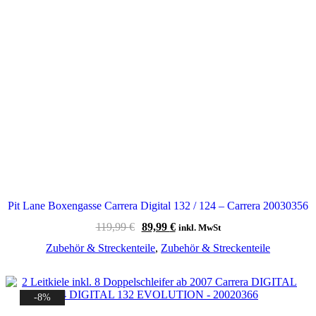
Pit Lane Boxengasse Carrera Digital 132 / 124 – Carrera 20030356
Ursprünglicher
Aktueller
119,99
€
89,99
€
inkl. MwSt
Preis
Preis
Zubehör & Streckenteile
,
Zubehör & Streckenteile
war:
ist:
119,99 €
89,99 €.
-8%