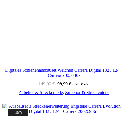
Digitales Schienenausbauset Weichen Carrera Digital 132 / 124 –
Carrera 20030367
Ursprünglicher
Aktueller
149,99
€
99,99
€
inkl. MwSt
Preis
Preis
Zubehör & Streckenteile
,
Zubehör & Streckenteile
war:
ist:
149,99 €
99,99 €.
-19%