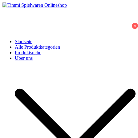
Skip
to
Timmi Spielwaren Onlineshop
Ihr Fachhändler für Spielwaren, Modellbau & RC, Babyartikel &
content
Trendartikel
0
Startseite
Alle Produktkategorien
Produktsuche
Über uns