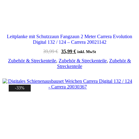
Leitplanke mit Schutzzaun Fangzaun 2 Meter Carrera Evolution
Digital 132 / 124 – Carrera 20021142
Ursprünglicher
Aktueller
39,99
€
35,99
€
inkl. MwSt
Preis
Preis
Zubehör & Streckenteile
,
Zubehör & Streckenteile
,
Zubehör &
war:
ist:
Streckenteile
39,99 €
35,99 €.
-33%