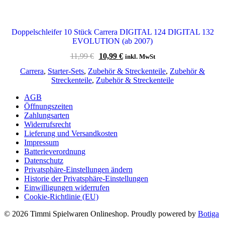
Doppelschleifer 10 Stück Carrera DIGITAL 124 DIGITAL 132
EVOLUTION (ab 2007)
Ursprünglicher
Aktueller
11,99
€
10,99
€
inkl. MwSt
Preis
Preis
Carrera
,
Starter-Sets
,
Zubehör & Streckenteile
,
Zubehör &
war:
ist:
Streckenteile
,
Zubehör & Streckenteile
11,99 €
10,99 €.
AGB
Öffnungszeiten
Zahlungsarten
Widerrufsrecht
Lieferung und Versandkosten
Impressum
Batterieverordnung
Datenschutz
Privatsphäre-Einstellungen ändern
Historie der Privatsphäre-Einstellungen
Einwilligungen widerrufen
Cookie-Richtlinie (EU)
© 2026 Timmi Spielwaren Onlineshop. Proudly powered by
Botiga