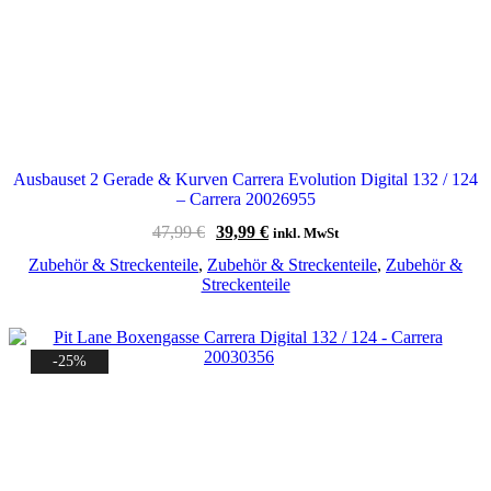
Ausbauset 2 Gerade & Kurven Carrera Evolution Digital 132 / 124
– Carrera 20026955
Ursprünglicher
Aktueller
47,99
€
39,99
€
inkl. MwSt
Preis
Preis
Zubehör & Streckenteile
,
Zubehör & Streckenteile
,
Zubehör &
war:
ist:
Streckenteile
47,99 €
39,99 €.
-25%