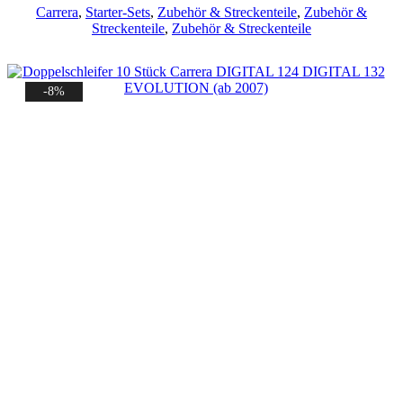
Preis
Preis
Carrera
,
Starter-Sets
,
Zubehör & Streckenteile
,
Zubehör &
war:
ist:
Streckenteile
,
Zubehör & Streckenteile
11,99 €
10,99 €.
-8%