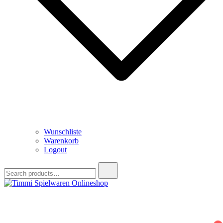
Wunschliste
Warenkorb
Logout
Search
for:
Timmi Spielwaren Onlineshop
Ihr Fachhändler für Spielwaren, Modellbau & RC, Babyartikel &
Trendartikel