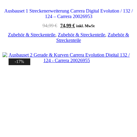
Ausbauset 1 Streckenerweiterung Carrera Digital Evolution / 132 /
124 – Carrera 20026953
Ursprünglicher
Aktueller
94,99
€
74,99
€
inkl. MwSt
Preis
Preis
Zubehör & Streckenteile
,
Zubehör & Streckenteile
,
Zubehör &
war:
ist:
Streckenteile
94,99 €
74,99 €.
-17%