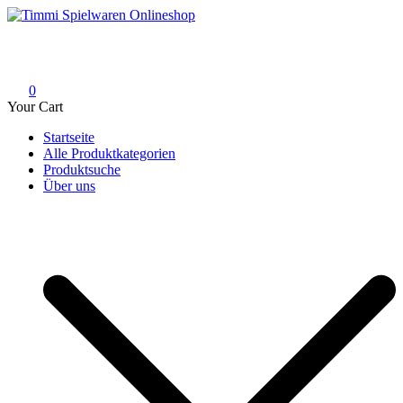
Skip
to
Timmi Spielwaren Onlineshop
Ihr Fachhändler für Spielwaren, Modellbau & RC, Babyartikel &
content
Trendartikel
0
Your Cart
Startseite
Alle Produktkategorien
Produktsuche
Über uns