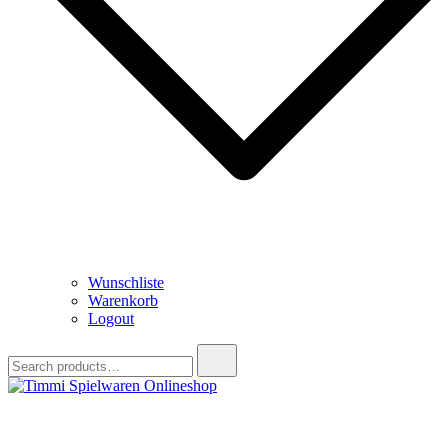
Wunschliste
Warenkorb
Logout
Search
for:
Timmi Spielwaren Onlineshop
Ihr Fachhändler für Spielwaren, Modellbau & RC, Babyartikel &
Trendartikel