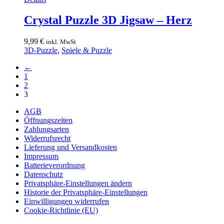
Crystal Puzzle 3D Jigsaw – Herz
9,99
€
inkl. MwSt
3D-Puzzle
,
Spiele & Puzzle
←
1
2
3
AGB
Öffnungszeiten
Zahlungsarten
Widerrufsrecht
Lieferung und Versandkosten
Impressum
Batterieverordnung
Datenschutz
Privatsphäre-Einstellungen ändern
Historie der Privatsphäre-Einstellungen
Einwilligungen widerrufen
Cookie-Richtlinie (EU)