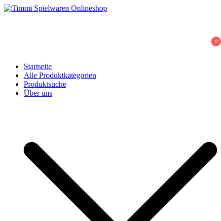
Skip
to
Timmi Spielwaren Onlineshop
Ihr Fachhändler für Spielwaren, Modellbau & RC, Babyartikel &
content
Trendartikel
0
Startseite
Alle Produktkategorien
Produktsuche
Über uns