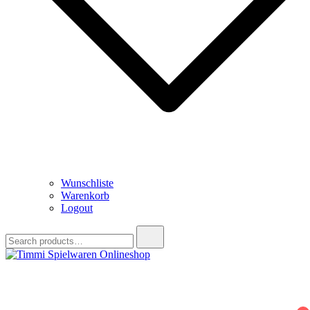
Wunschliste
Warenkorb
Logout
Search
for:
Timmi Spielwaren Onlineshop
Ihr Fachhändler für Spielwaren, Modellbau & RC, Babyartikel &
Trendartikel