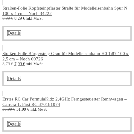
Straßen-Folie Kopfsteinpflaster Straße für Modelleisenbahn Spur N
100 x 4 cm – Noch 34222
Ursprünglicher
Aktueller
8,99
€
8,29
€
inkl. MwSt
Preis
Preis
war:
ist:
8,99 €
8,29 €.
Details
Straßen-Folie Bürgersteig Grau für Modelleisenbahn H0 1:87 100 x
2,5 cm – Noch 60726
Ursprünglicher
Aktueller
8,79
€
7,99
€
inkl. MwSt
Preis
Preis
war:
ist:
8,79 €
7,99 €.
Details
Erstes RC Car FormulaKidz 2,4GHz Ferngesteuerter Rennwagen –
Carrera 1. First RC 370181074
Ursprünglicher
Aktueller
36,99
€
31,99
€
inkl. MwSt
Preis
Preis
war:
ist:
36,99 €
31,99 €.
Details