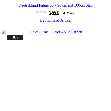
Deutschland Fahne 60 x 90 cm mit 100cm Stab
Ursprünglicher
Aktueller
6,99
€
3,99
€
inkl. MwSt
Preis
Preis
Deutschland-Artikel
war:
ist:
6,99 €
3,99 €.
-8%