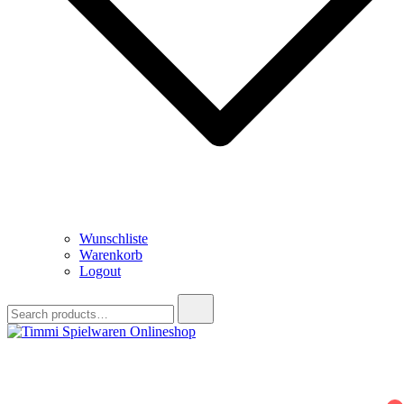
Wunschliste
Warenkorb
Logout
Search
for:
Timmi Spielwaren Onlineshop
Ihr Fachhändler für Spielwaren, Modellbau & RC, Babyartikel &
Trendartikel