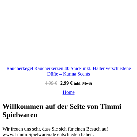
Räucherkegel Räucherkerzen 40 Stück inkl. Halter verschiedene
Düfte – Karma Scents
Ursprünglicher
Aktueller
4,99
€
2,99
€
inkl. MwSt
Preis
Preis
Home
war:
ist:
4,99 €
2,99 €.
Willkommen auf der Seite von Timmi
Spielwaren
Wir freuen uns sehr, dass Sie sich für einen Besuch auf
www.Timmi-Spielwaren.de entschieden haben.