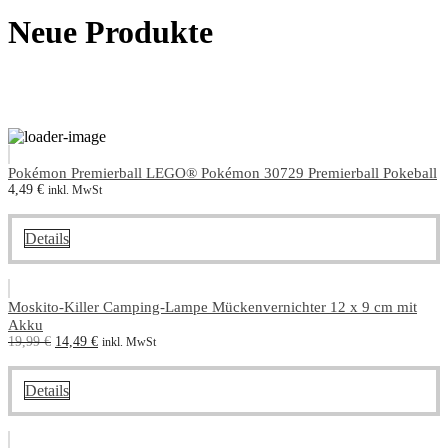
Neue Produkte
Pokémon Premierball LEGO® Pokémon 30729 Premierball Pokeball
4,49
€
inkl. MwSt
Details
Moskito-Killer Camping-Lampe Mückenvernichter 12 x 9 cm mit
Akku
Ursprünglicher
Aktueller
19,99
€
14,49
€
inkl. MwSt
Preis
Preis
war:
ist:
19,99 €
14,49 €.
Details