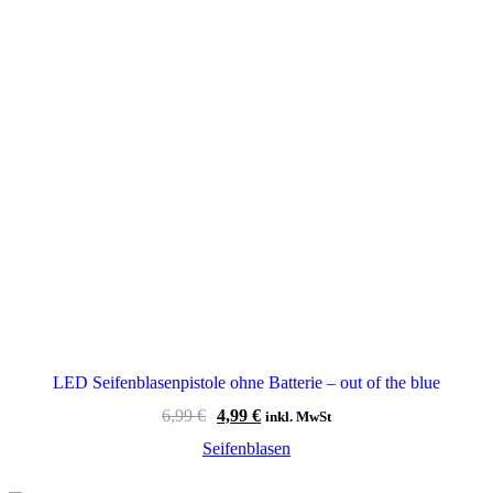
LED Seifenblasenpistole ohne Batterie – out of the blue
Ursprünglicher
Aktueller
6,99
€
4,99
€
inkl. MwSt
Preis
Preis
Seifenblasen
war:
ist:
6,99 €
4,99 €.