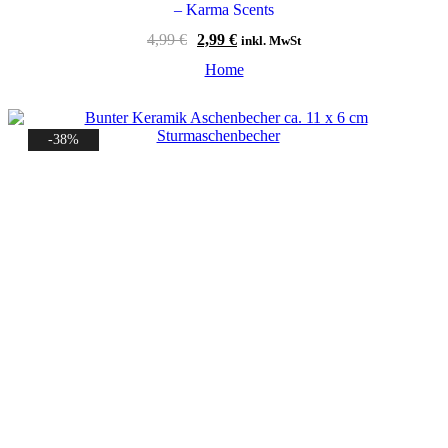
– Karma Scents
Ursprünglicher
Aktueller
4,99
€
2,99
€
inkl. MwSt
Preis
Preis
Home
war:
ist:
4,99 €
2,99 €.
-38%