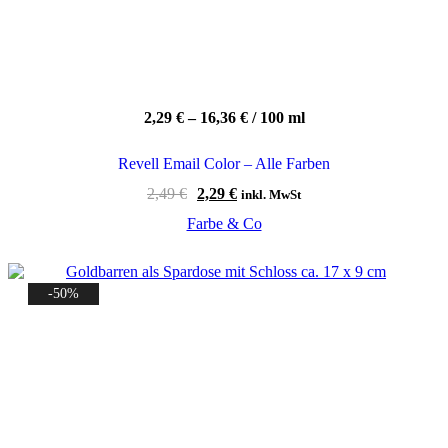
2,29
€
–
16,36
€
/
100
ml
Revell Email Color – Alle Farben
Ursprünglicher
Aktueller
2,49
€
2,29
€
inkl. MwSt
Preis
Preis
Farbe & Co
war:
ist:
2,49 €
2,29 €.
-50%