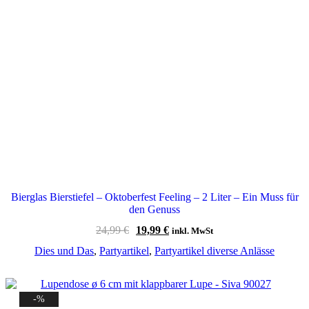
Bierglas Bierstiefel – Oktoberfest Feeling – 2 Liter – Ein Muss für
den Genuss
Ursprünglicher
Aktueller
24,99
€
19,99
€
inkl. MwSt
Preis
Preis
Dies und Das
,
Partyartikel
,
Partyartikel diverse Anlässe
war:
ist:
24,99 €
19,99 €.
-%