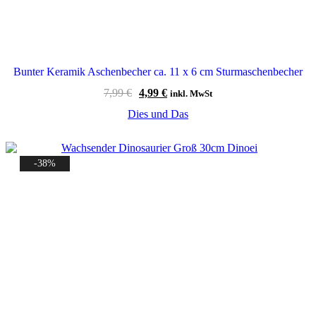
Bunter Keramik Aschenbecher ca. 11 x 6 cm Sturmaschenbecher
Ursprünglicher
Aktueller
7,99
€
4,99
€
inkl. MwSt
Preis
Preis
Dies und Das
war:
ist:
7,99 €
4,99 €.
-38%