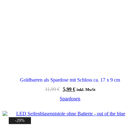
Goldbarren als Spardose mit Schloss ca. 17 x 9 cm
Ursprünglicher
Aktueller
11,99
€
5,99
€
inkl. MwSt
Preis
Preis
Spardosen
war:
ist:
11,99 €
5,99 €.
-29%