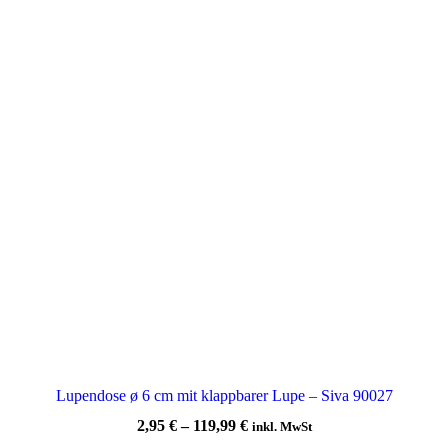
Lupendose ø 6 cm mit klappbarer Lupe – Siva 90027
2,95
€
–
119,99
€
inkl. MwSt