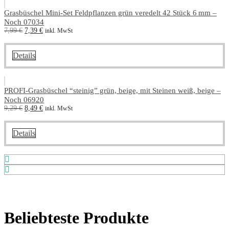
Grasbüschel Mini-Set Feldpflanzen grün veredelt 42 Stück 6 mm –
Noch 07034
Ursprünglicher
Aktueller
7,99
€
7,39
€
inkl. MwSt
Preis
Preis
war:
ist:
7,99 €
7,39 €.
Details
PROFI-Grasbüschel “steinig” grün, beige, mit Steinen weiß, beige –
Noch 06920
Ursprünglicher
Aktueller
9,29
€
8,49
€
inkl. MwSt
Preis
Preis
war:
ist:
9,29 €
8,49 €.
Details
Beliebteste Produkte