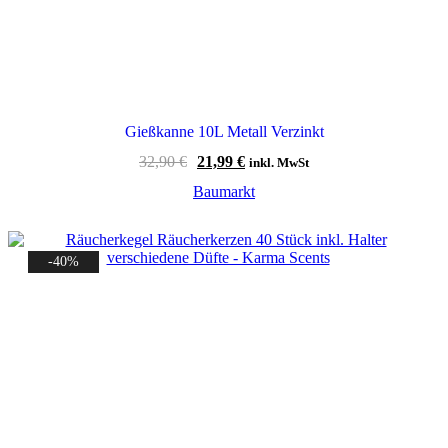
Gießkanne 10L Metall Verzinkt
Ursprünglicher
Aktueller
32,90
€
21,99
€
inkl. MwSt
Preis
Preis
Baumarkt
war:
ist:
32,90 €
21,99 €.
-40%