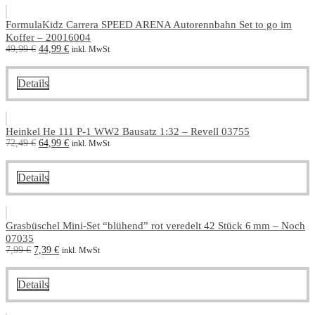
FormulaKidz Carrera SPEED ARENA Autorennbahn Set to go im
Koffer – 20016004
Ursprünglicher
Aktueller
49,99
€
44,99
€
inkl. MwSt
Preis
Preis
war:
ist:
49,99 €
44,99 €.
Details
Heinkel He 111 P-1 WW2 Bausatz 1:32 – Revell 03755
Ursprünglicher
Aktueller
72,49
€
64,99
€
inkl. MwSt
Preis
Preis
war:
ist:
72,49 €
64,99 €.
Details
Grasbüschel Mini-Set “blühend” rot veredelt 42 Stück 6 mm – Noch
07035
Ursprünglicher
Aktueller
7,99
€
7,39
€
inkl. MwSt
Preis
Preis
war:
ist:
7,99 €
7,39 €.
Details