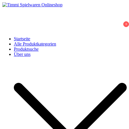
Skip
to
Ihr Fachhändler für Spielwaren, Modellbau & RC, Babyartikel &
content
Timmi Spielwaren Onlineshop
Trendartikel
0
Startseite
Alle Produktkategorien
Produktsuche
Über uns