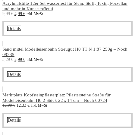
Acrylmalstifte 12er Set wasserfest für Stein, Stoff, Textil, Porzellan
und mehr in Kunststoffetui
Ursprünglicher
Aktueller
9,99
€
4,99
€
inkl. MwSt
Preis
Preis
war:
ist:
9,99 €
4,99 €.
Details
Sand mittel Modelleisenbahn Streugut H0 TT N 1:87 250g – Noch
09235
Ursprünglicher
Aktueller
3,29
€
2,99
€
inkl. MwSt
Preis
Preis
war:
ist:
3,29 €
2,99 €.
Details
Marktplatz Kopfsteinpflasterplatz Pflastersteine Straße für
Modelleisenbahn H0 2 Stück 22 x 14 cm – Noch 60724
Ursprünglicher
Aktueller
12,99
€
12,33
€
inkl. MwSt
Preis
Preis
war:
ist:
12,99 €
12,33 €.
Details