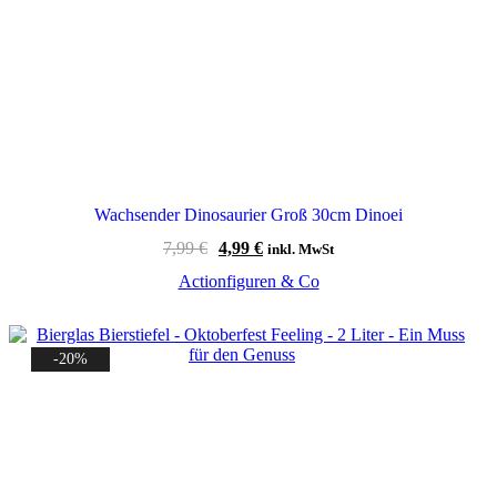
Wachsender Dinosaurier Groß 30cm Dinoei
Ursprünglicher
Aktueller
7,99
€
4,99
€
inkl. MwSt
Preis
Preis
Actionfiguren & Co
war:
ist:
7,99 €
4,99 €.
-20%