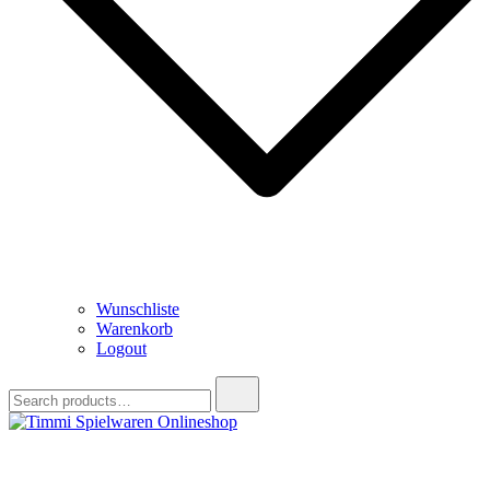
Wunschliste
Warenkorb
Logout
Search
for:
Timmi Spielwaren Onlineshop
Ihr Fachhändler für Spielwaren, Modellbau & RC, Babyartikel &
Trendartikel