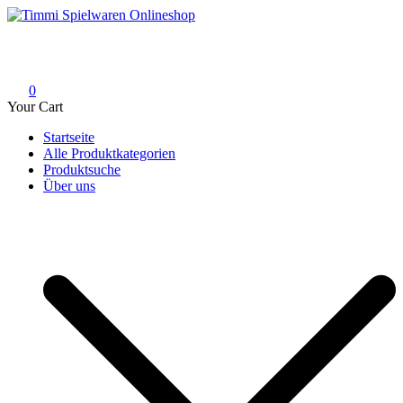
Skip
to
Timmi Spielwaren Onlineshop
Ihr Fachhändler für Spielwaren, Modellbau & RC, Babyartikel &
content
Trendartikel
0
Your Cart
Startseite
Alle Produktkategorien
Produktsuche
Über uns