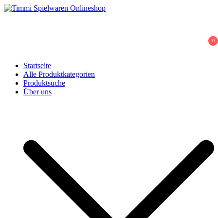
Skip
to
Timmi Spielwaren Onlineshop
Ihr Fachhändler für Spielwaren, Modellbau & RC, Babyartikel &
content
Trendartikel
0
Startseite
Alle Produktkategorien
Produktsuche
Über uns