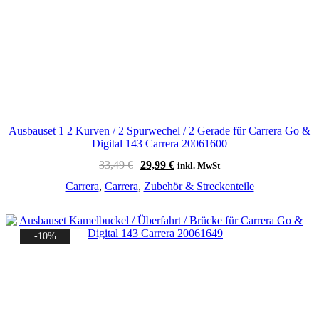
Ausbauset 1 2 Kurven / 2 Spurwechel / 2 Gerade für Carrera Go &
Digital 143 Carrera 20061600
Ursprünglicher
Aktueller
33,49
€
29,99
€
inkl. MwSt
Preis
Preis
Carrera
,
Carrera
,
Zubehör & Streckenteile
war:
ist:
33,49 €
29,99 €.
-10%