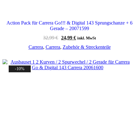
Action Pack für Carrera Go!!! & Digital 143 Sprungschanze + 6
Gerade – 20071599
Ursprünglicher
Aktueller
32,99
€
24,99
€
inkl. MwSt
Preis
Preis
Carrera
,
Carrera
,
Zubehör & Streckenteile
war:
ist:
32,99 €
24,99 €.
-10%