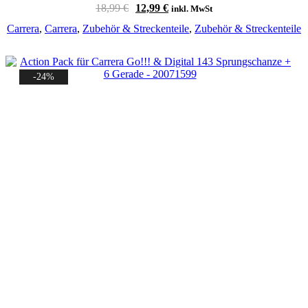
Ursprünglicher
Aktueller
18,99
€
12,99
€
inkl. MwSt
Preis
Preis
Carrera
,
Carrera
,
Zubehör & Streckenteile
,
Zubehör & Streckenteile
war:
ist:
18,99 €
12,99 €.
-24%