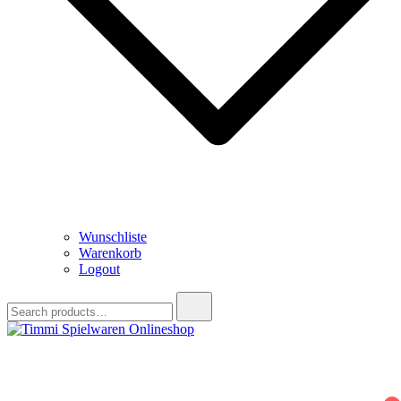
Wunschliste
Warenkorb
Logout
Search
for:
Timmi Spielwaren Onlineshop
Ihr Fachhändler für Spielwaren, Modellbau & RC, Babyartikel &
Trendartikel