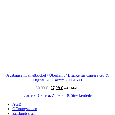
Ausbauset Kamelbuckel / Überfahrt / Brücke für Carrera Go &
Digital 143 Carrera 20061649
Ursprünglicher
Aktueller
30,99
€
27,99
€
inkl. MwSt
Preis
Preis
Carrera
,
Carrera
,
Zubehör & Streckenteile
war:
ist:
30,99 €
27,99 €.
AGB
Öffnungszeiten
Zahlungsarten