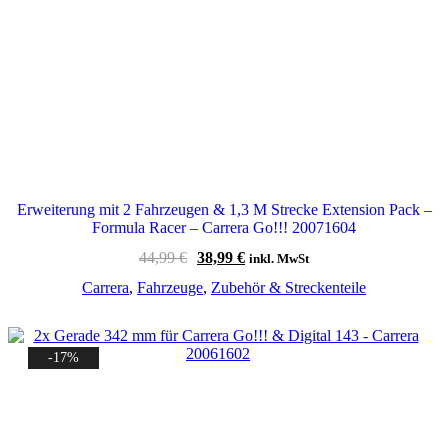
Erweiterung mit 2 Fahrzeugen & 1,3 M Strecke Extension Pack –
Formula Racer – Carrera Go!!! 20071604
Ursprünglicher
Aktueller
44,99
€
38,99
€
inkl. MwSt
Preis
Preis
Carrera
,
Fahrzeuge
,
Zubehör & Streckenteile
war:
ist:
44,99 €
38,99 €.
-17%