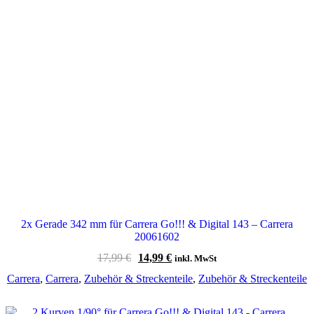
2x Gerade 342 mm für Carrera Go!!! & Digital 143 – Carrera
20061602
Ursprünglicher
Aktueller
17,99
€
14,99
€
inkl. MwSt
Preis
Preis
Carrera
,
Carrera
,
Zubehör & Streckenteile
,
Zubehör & Streckenteile
war:
ist:
17,99 €
14,99 €.