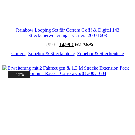
Rainbow Looping Set für Carrera Go!!! & Digital 143
Streckenerweiterung – Carrera 20071603
Ursprünglicher
Aktueller
15,99
€
14,99
€
inkl. MwSt
Preis
Preis
Carrera
,
Zubehör & Streckenteile
,
Zubehör & Streckenteile
war:
ist:
15,99 €
14,99 €.
-13%