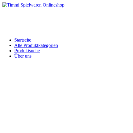
Skip
to
Timmi Spielwaren Onlineshop
Ihr Fachhändler für Spielwaren, Modellbau & RC, Babyartikel & Tren
content
Startseite
Alle Produktkategorien
Produktsuche
Über uns