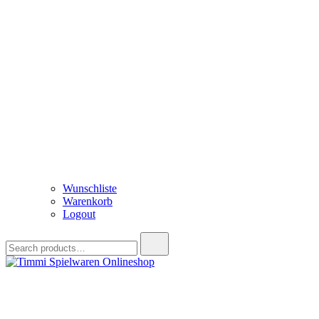
Wunschliste
Warenkorb
Logout
Search
for:
Timmi Spielwaren Onlineshop
Ihr Fachhändler für Spielwaren, Modellbau & RC, Babyartikel & Tren