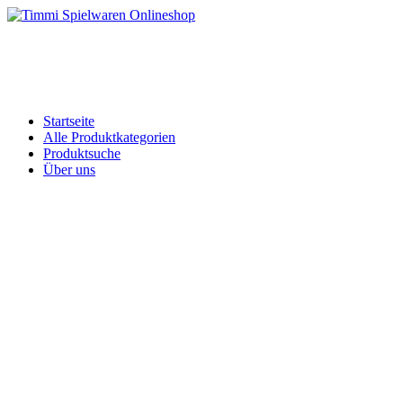
Skip
to
Timmi Spielwaren Onlineshop
Ihr Fachhändler für Spielwaren, Modellbau & RC, Babyartikel & Tren
content
Startseite
Alle Produktkategorien
Produktsuche
Über uns