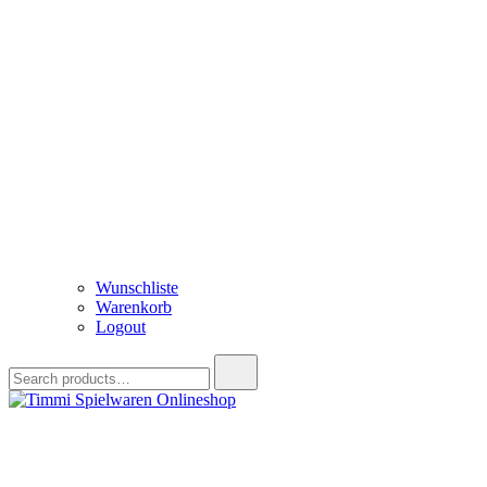
Wunschliste
Warenkorb
Logout
Search
for:
Timmi Spielwaren Onlineshop
Ihr Fachhändler für Spielwaren, Modellbau & RC, Babyartikel & Tren