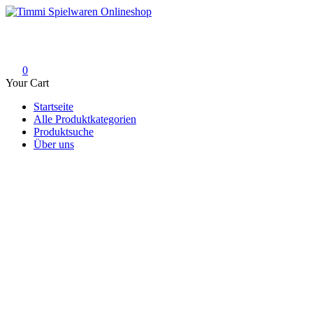
Skip
to
Timmi Spielwaren Onlineshop
Ihr Fachhändler für Spielwaren, Modellbau & RC, Babyartikel & Tren
content
0
Your Cart
Startseite
Alle Produktkategorien
Produktsuche
Über uns