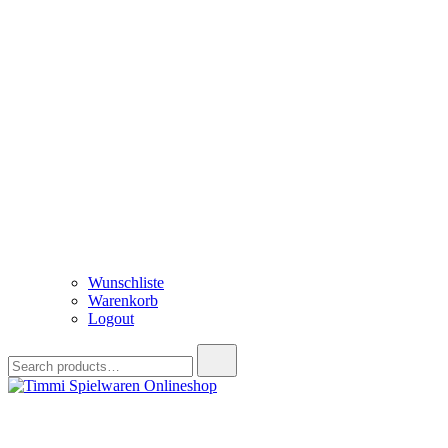
Wunschliste
Warenkorb
Logout
Search
for:
Timmi Spielwaren Onlineshop
Ihr Fachhändler für Spielwaren, Modellbau & RC, Babyartikel & Tren