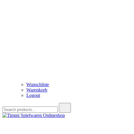
Wunschliste
Warenkorb
Logout
Search
for:
Timmi Spielwaren Onlineshop
Ihr Fachhändler für Spielwaren, Modellbau & RC, Babyartikel & Tren