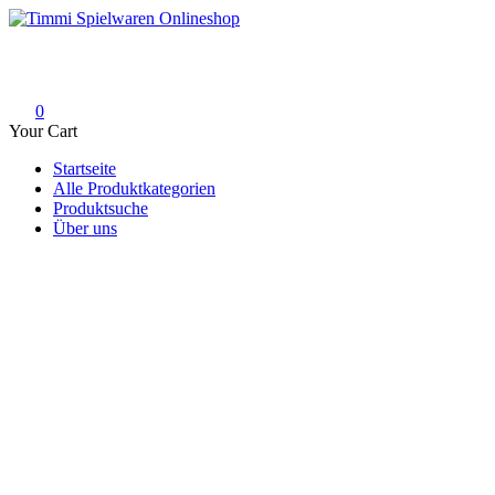
Skip
to
Timmi Spielwaren Onlineshop
Ihr Fachhändler für Spielwaren, Modellbau & RC, Babyartikel & Tren
content
0
Your Cart
Startseite
Alle Produktkategorien
Produktsuche
Über uns