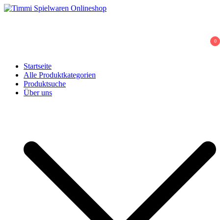
Skip
to
Timmi Spielwaren Onlineshop
Ihr Fachhändler für Spielwaren, Modellbau & RC, Babyartikel &
content
Trendartikel
0
Startseite
Alle Produktkategorien
Produktsuche
Über uns