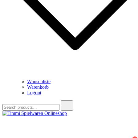
Wunschliste
Warenkorb
Logout
Search
for:
Timmi Spielwaren Onlineshop
Ihr Fachhändler für Spielwaren, Modellbau & RC, Babyartikel &
Trendartikel