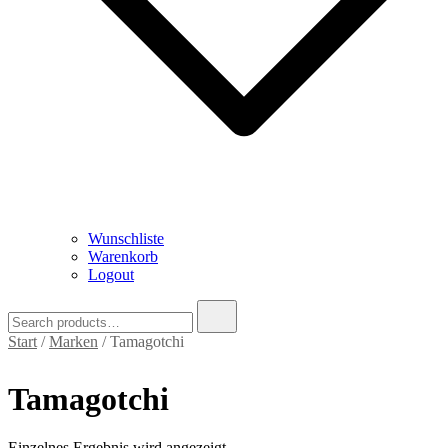
Wunschliste
Warenkorb
Logout
Search
for:
Start
/
Marken
/ Tamagotchi
Tamagotchi
Einzelnes Ergebnis wird angezeigt