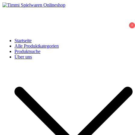
Skip
to
Timmi Spielwaren Onlineshop
Ihr Fachhändler für Spielwaren, Modellbau & RC, Babyartikel &
content
Trendartikel
0
Startseite
Alle Produktkategorien
Produktsuche
Über uns