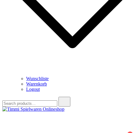
Wunschliste
Warenkorb
Logout
Search
for:
Timmi Spielwaren Onlineshop
Ihr Fachhändler für Spielwaren, Modellbau & RC, Babyartikel &
Trendartikel