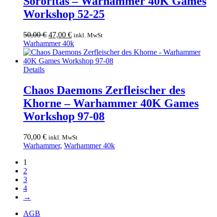
Sororitas – Warhammer 40K Games
Workshop 52-25
Ursprünglicher
Aktueller
50,00
€
47,00
€
inkl. MwSt
Preis
Preis
Warhammer 40k
war:
ist:
50,00 €
47,00 €.
Details
Chaos Daemons Zerfleischer des
Khorne – Warhammer 40K Games
Workshop 97-08
70,00
€
inkl. MwSt
Warhammer
,
Warhammer 40k
1
2
3
4
→
AGB