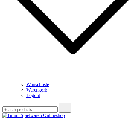
Wunschliste
Warenkorb
Logout
Search
for:
Timmi Spielwaren Onlineshop
Ihr Fachhändler für Spielwaren, Modellbau & RC, Babyartikel &
Trendartikel