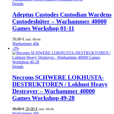
Details
Adeptus Custodes Custodian Wardens
Custodeshüter – Warhammer 40000
Games Workshop 01-11
50,00
€
inkl. MwSt
Warhammer 40k
-3%
Details
Necrons SCHWERE LOKHUSTA-
DESTRUKTOREN / Lokhust Heavy
Destroyer – Warhammer 40000
Games Workshop 49-28
Ursprünglicher
Aktueller
30,00
€
29,00
€
inkl. MwSt
Preis
Preis
Warhammer 40k