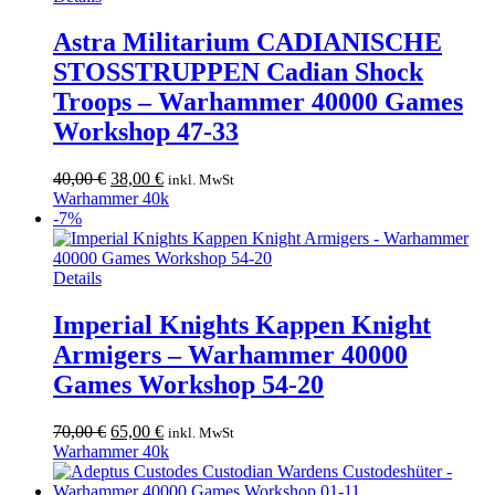
Astra Militarium CADIANISCHE
STOSSTRUPPEN Cadian Shock
Troops – Warhammer 40000 Games
Workshop 47-33
Ursprünglicher
Aktueller
40,00
€
38,00
€
inkl. MwSt
Preis
Preis
Warhammer 40k
war:
ist:
-7%
40,00 €
38,00 €.
Details
Imperial Knights Kappen Knight
Armigers – Warhammer 40000
Games Workshop 54-20
Ursprünglicher
Aktueller
70,00
€
65,00
€
inkl. MwSt
Preis
Preis
Warhammer 40k
war:
ist:
70,00 €
65,00 €.