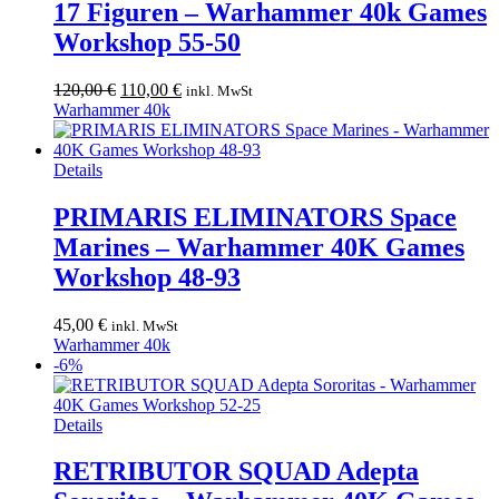
17 Figuren – Warhammer 40k Games
Workshop 55-50
Ursprünglicher
Aktueller
120,00
€
110,00
€
inkl. MwSt
Preis
Preis
Warhammer 40k
war:
ist:
120,00 €
110,00 €.
Details
PRIMARIS ELIMINATORS Space
Marines – Warhammer 40K Games
Workshop 48-93
45,00
€
inkl. MwSt
Warhammer 40k
-6%
Details
RETRIBUTOR SQUAD Adepta