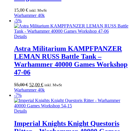
15,00
€
inkl. MwSt
Warhammer 40k
-5%
Details
Astra Militarium KAMPFPANZER
LEMAN RUSS Battle Tank –
Warhammer 40000 Games Workshop
47-06
Ursprünglicher
Aktueller
55,00
€
52,00
€
inkl. MwSt
Preis
Preis
Warhammer 40k
war:
ist:
-7%
55,00 €
52,00 €.
Details
Imperial Knights Knight Questoris