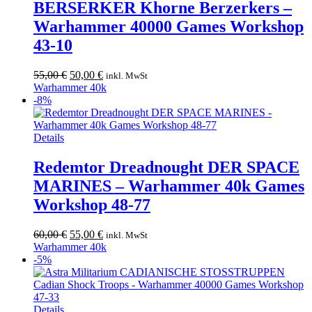
BERSERKER Khorne Berzerkers –
Warhammer 40000 Games Workshop
43-10
Ursprünglicher
Aktueller
55,00
€
50,00
€
inkl. MwSt
Preis
Preis
Warhammer 40k
war:
ist:
-8%
55,00 €
50,00 €.
Details
Redemtor Dreadnought DER SPACE
MARINES – Warhammer 40k Games
Workshop 48-77
Ursprünglicher
Aktueller
60,00
€
55,00
€
inkl. MwSt
Preis
Preis
Warhammer 40k
war:
ist:
-5%
60,00 €
55,00 €.
Details