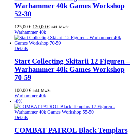
Warhammer 40k Games Workshop
52-30
Ursprünglicher
Aktueller
125,00
€
120,00
€
inkl. MwSt
Preis
Preis
Warhammer 40k
war:
ist:
125,00 €
120,00 €.
Details
Start Collecting Skitarii 12 Figuren –
Warhammer 40k Games Workshop
70-59
100,00
€
inkl. MwSt
Warhammer 40k
-8%
Details
COMBAT PATROL Black Templars