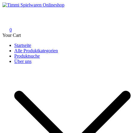
Skip
to
Timmi Spielwaren Onlineshop
Ihr Fachhändler für Spielwaren, Modellbau & RC, Babyartikel &
content
Trendartikel
0
Your Cart
Startseite
Alle Produktkategorien
Produktsuche
Über uns