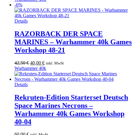
war:
ist:
-6%
30,00 €
29,00 €.
Details
RAZORBACK DER SPACE
MARINES – Warhammer 40k Games
Workshop 48-21
Ursprünglicher
Aktueller
42,50
€
40,00
€
inkl. MwSt
Preis
Preis
Warhammer 40k
war:
ist:
42,50 €
40,00 €.
Details
Rekruten-Edition Starterset Deutsch
Space Marines Necrons –
Warhammer 40k Games Workshop
40-04
60,00
€
inkl. MwSt