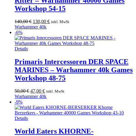
Ritter – Warhammer 40000 Games
Workshop 54-15
Ursprünglicher
Aktueller
140,00
€
130,00
€
inkl. MwSt
Preis
Preis
Warhammer 40k
war:
ist:
-6%
140,00 €
130,00 €.
Details
Primaris Intercessoren DER SPACE
MARINES – Warhammer 40k Games
Workshop 48-75
Ursprünglicher
Aktueller
50,00
€
47,00
€
inkl. MwSt
Preis
Preis
Warhammer 40k
war:
ist:
-9%
50,00 €
47,00 €.
Details
World Eaters KHORNE-