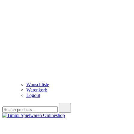
Wunschliste
Warenkorb
Logout
Search
for:
Timmi Spielwaren Onlineshop
Ihr Fachhändler für Spielwaren, Modellbau & RC, Babyartikel & Tren