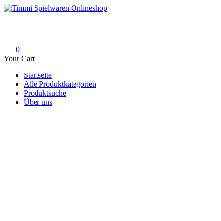
Skip
to
Timmi Spielwaren Onlineshop
Ihr Fachhändler für Spielwaren, Modellbau & RC, Babyartikel & Tren
content
0
Your Cart
Startseite
Alle Produktkategorien
Produktsuche
Über uns