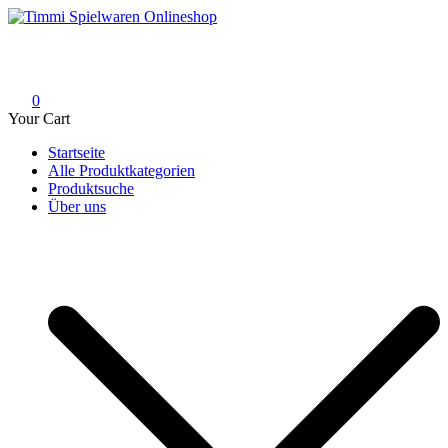
Skip
to
Timmi Spielwaren Onlineshop
Ihr Fachhändler für Spielwaren, Modellbau & RC, Babyartikel &
content
Trendartikel
0
Your Cart
Startseite
Alle Produktkategorien
Produktsuche
Über uns