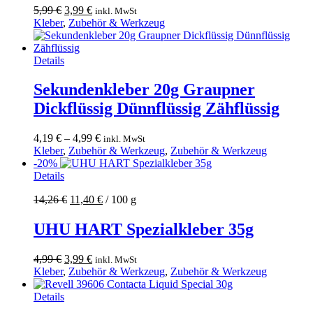
Ursprünglicher
Aktueller
5,99
€
3,99
€
inkl. MwSt
Preis
Preis
Kleber
,
Zubehör & Werkzeug
war:
ist:
5,99 €
3,99 €.
Dieses
Details
Produkt
weist
Sekundenkleber 20g Graupner
mehrere
Dickflüssig Dünnflüssig Zähflüssig
Varianten
auf.
Die
4,19
€
–
4,99
€
inkl. MwSt
Optionen
Kleber
,
Zubehör & Werkzeug
,
Zubehör & Werkzeug
können
-20%
auf
Details
der
Produktseite
14,26
€
11,40
€
/
100
g
gewählt
werden
UHU HART Spezialkleber 35g
Ursprünglicher
Aktueller
4,99
€
3,99
€
inkl. MwSt
Preis
Preis
Kleber
,
Zubehör & Werkzeug
,
Zubehör & Werkzeug
war:
ist:
4,99 €
3,99 €.
Details