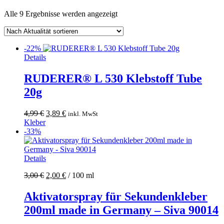
Nach
Alle 9 Ergebnisse werden angezeigt
Aktualität
sortiert
-22%
Details
RUDERER® L 530 Klebstoff Tube
20g
Ursprünglicher
Aktueller
4,99
€
3,89
€
inkl. MwSt
Preis
Preis
Kleber
war:
ist:
-33%
4,99 €
3,89 €.
Details
3,00
€
2,00
€
/
100
ml
Aktivatorspray für Sekundenkleber
200ml made in Germany – Siva 90014