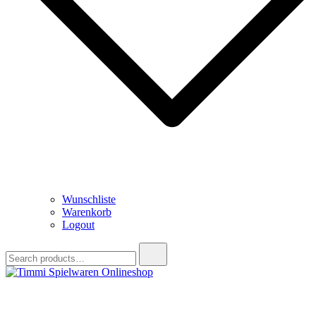
Wunschliste
Warenkorb
Logout
Search
for:
Timmi Spielwaren Onlineshop
Ihr Fachhändler für Spielwaren, Modellbau & RC, Babyartikel &
Trendartikel