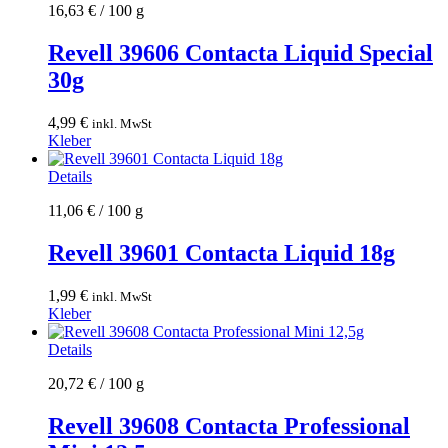
16,63
€
/
100
g
Revell 39606 Contacta Liquid Special
30g
4,99
€
inkl. MwSt
Kleber
Details
11,06
€
/
100
g
Revell 39601 Contacta Liquid 18g
1,99
€
inkl. MwSt
Kleber
Details
20,72
€
/
100
g
Revell 39608 Contacta Professional