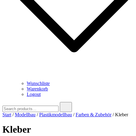
Wunschliste
Warenkorb
Logout
Search
for:
Start
/
Modellbau
/
Plastikmodellbau
/
Farben & Zubehör
/ Kleber
Kleber