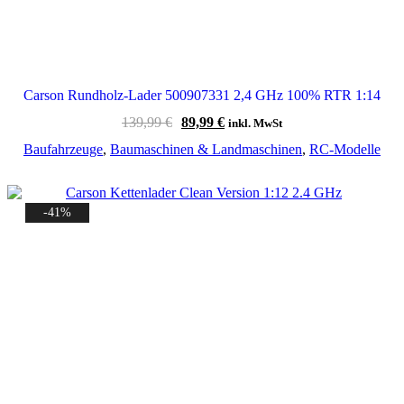
Carson Rundholz-Lader 500907331 2,4 GHz 100% RTR 1:14
Ursprünglicher
Aktueller
139,99
€
89,99
€
inkl. MwSt
Preis
Preis
Baufahrzeuge
,
Baumaschinen & Landmaschinen
,
RC-Modelle
war:
ist:
139,99 €
89,99 €.
-41%