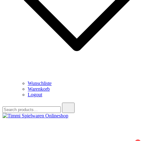
Wunschliste
Warenkorb
Logout
Search
for:
Timmi Spielwaren Onlineshop
Ihr Fachhändler für Spielwaren, Modellbau & RC, Babyartikel &
Trendartikel