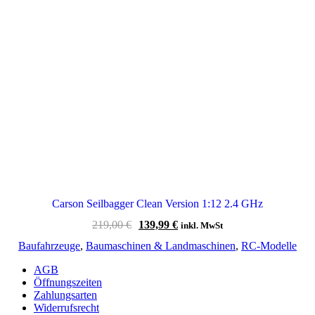
Carson Seilbagger Clean Version 1:12 2.4 GHz
Ursprünglicher
Aktueller
219,00
€
139,99
€
inkl. MwSt
Preis
Preis
Baufahrzeuge
,
Baumaschinen & Landmaschinen
,
RC-Modelle
war:
ist:
219,00 €
139,99 €.
AGB
Öffnungszeiten
Zahlungsarten
Widerrufsrecht