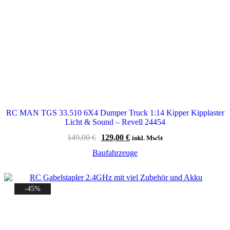
RC MAN TGS 33.510 6X4 Dumper Truck 1:14 Kipper Kipplaster
Licht & Sound – Revell 24454
Ursprünglicher
Aktueller
149,00
€
129,00
€
inkl. MwSt
Preis
Preis
Baufahrzeuge
war:
ist:
149,00 €
129,00 €.
-45%