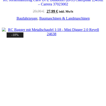
– Carrera 37023002
Ursprünglicher
Aktueller
29,99
€
27,99
€
inkl. MwSt
Preis
Preis
Baufahrzeuge
,
Baumaschinen & Landmaschinen
war:
ist:
29,99 €
27,99 €.
-10%