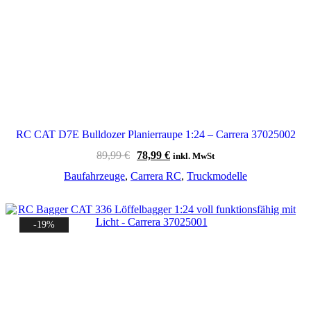
RC CAT D7E Bulldozer Planierraupe 1:24 – Carrera 37025002
Ursprünglicher
Aktueller
89,99
€
78,99
€
inkl. MwSt
Preis
Preis
Baufahrzeuge
,
Carrera RC
,
Truckmodelle
war:
ist:
89,99 €
78,99 €.
-19%