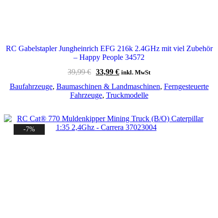
RC Gabelstapler Jungheinrich EFG 216k 2.4GHz mit viel Zubehör
– Happy People 34572
Ursprünglicher
Aktueller
39,99
€
33,99
€
inkl. MwSt
Preis
Preis
Baufahrzeuge
,
Baumaschinen & Landmaschinen
,
Ferngesteuerte
war:
ist:
Fahrzeuge
,
Truckmodelle
39,99 €
33,99 €.
-7%