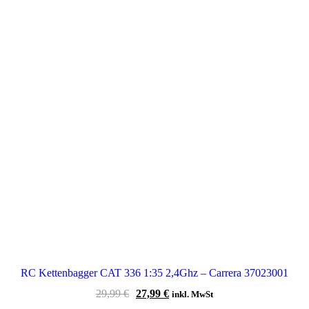
RC Kettenbagger CAT 336 1:35 2,4Ghz – Carrera 37023001
Ursprünglicher
Aktueller
29,99
€
27,99
€
inkl. MwSt
Preis
Preis