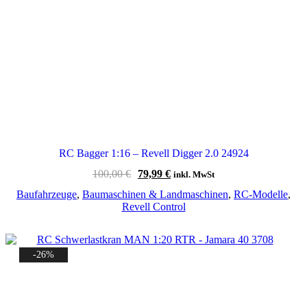
RC Bagger 1:16 – Revell Digger 2.0 24924
Ursprünglicher
Aktueller
100,00
€
79,99
€
inkl. MwSt
Preis
Preis
Baufahrzeuge
,
Baumaschinen & Landmaschinen
,
RC-Modelle
,
war:
ist:
Revell Control
100,00 €
79,99 €.
-26%