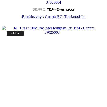
37025004
Ursprünglicher
Aktueller
89,99
€
78,99
€
inkl. MwSt
Preis
Preis
Baufahrzeuge
,
Carrera RC
,
Truckmodelle
war:
ist:
89,99 €
78,99 €.
-12%