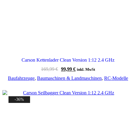
Carson Kettenlader Clean Version 1:12 2.4 GHz
Ursprünglicher
Aktueller
169,99
€
99,99
€
inkl. MwSt
Preis
Preis
Baufahrzeuge
,
Baumaschinen & Landmaschinen
,
RC-Modelle
war:
ist:
169,99 €
99,99 €.
-36%