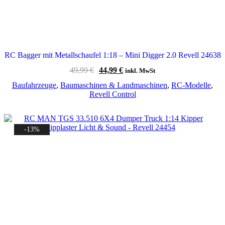
RC Bagger mit Metallschaufel 1:18 – Mini Digger 2.0 Revell 24638
Ursprünglicher
Aktueller
49,99
€
44,99
€
inkl. MwSt
Preis
Preis
Baufahrzeuge
,
Baumaschinen & Landmaschinen
,
RC-Modelle
,
war:
ist:
Revell Control
49,99 €
44,99 €.
-13%