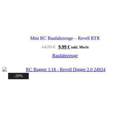
Mini RC Baufahrzeuge – Revell RTR
Ursprünglicher
Aktueller
14,99
€
9,99
€
inkl. MwSt
Preis
Preis
Baufahrzeuge
war:
ist:
14,99 €
9,99 €.
-20%