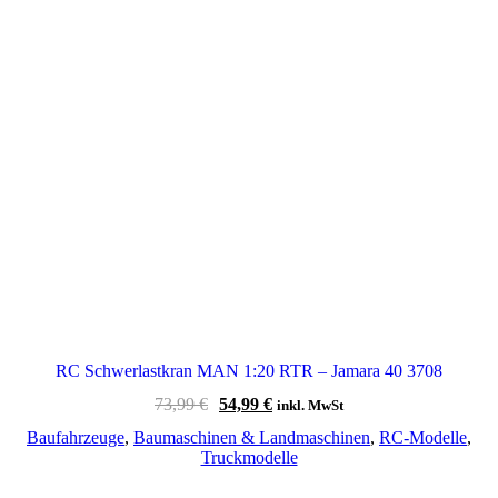
RC Schwerlastkran MAN 1:20 RTR – Jamara 40 3708
Ursprünglicher
Aktueller
73,99
€
54,99
€
inkl. MwSt
Preis
Preis
Baufahrzeuge
,
Baumaschinen & Landmaschinen
,
RC-Modelle
,
war:
ist:
Truckmodelle
73,99 €
54,99 €.