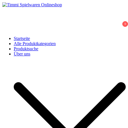
Skip
to
Timmi Spielwaren Onlineshop
Ihr Fachhändler für Spielwaren, Modellbau & RC, Babyartikel &
content
Trendartikel
0
Startseite
Alle Produktkategorien
Produktsuche
Über uns