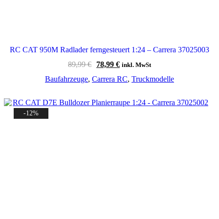
RC CAT 950M Radlader ferngesteuert 1:24 – Carrera 37025003
Ursprünglicher
Aktueller
89,99
€
78,99
€
inkl. MwSt
Preis
Preis
Baufahrzeuge
,
Carrera RC
,
Truckmodelle
war:
ist:
89,99 €
78,99 €.
-12%