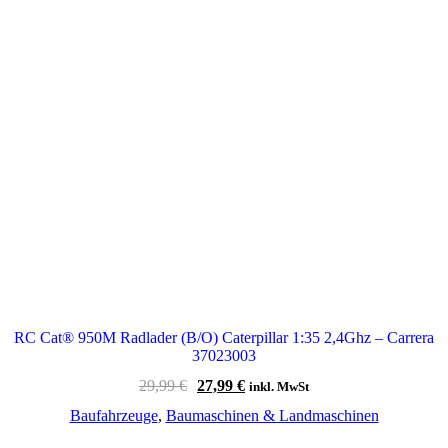
RC Cat® 950M Radlader (B/O) Caterpillar 1:35 2,4Ghz – Carrera
37023003
Ursprünglicher
Aktueller
29,99
€
27,99
€
inkl. MwSt
Preis
Preis
Baufahrzeuge
,
Baumaschinen & Landmaschinen
war:
ist:
29,99 €
27,99 €.