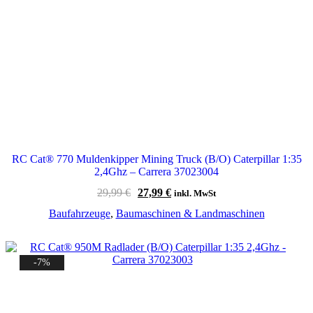
RC Cat® 770 Muldenkipper Mining Truck (B/O) Caterpillar 1:35
2,4Ghz – Carrera 37023004
Ursprünglicher
Aktueller
29,99
€
27,99
€
inkl. MwSt
Preis
Preis
Baufahrzeuge
,
Baumaschinen & Landmaschinen
war:
ist:
29,99 €
27,99 €.
-7%