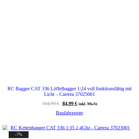
RC Bagger CAT 336 Löffelbagger 1:24 voll funktionsfähig mit
Licht – Carrera 37025001
Ursprünglicher
Aktueller
104,99
€
84,99
€
inkl. MwSt
Preis
Preis
Baufahrzeuge
war:
ist:
104,99 €
84,99 €.
-7%