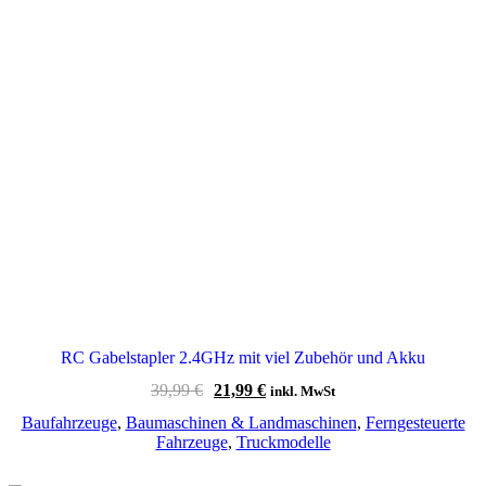
RC Gabelstapler 2.4GHz mit viel Zubehör und Akku
Ursprünglicher
Aktueller
39,99
€
21,99
€
inkl. MwSt
Preis
Preis
Baufahrzeuge
,
Baumaschinen & Landmaschinen
,
Ferngesteuerte
war:
ist:
Fahrzeuge
,
Truckmodelle
39,99 €
21,99 €.