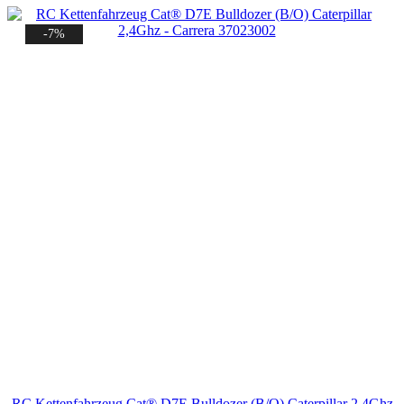
-7%
RC Kettenfahrzeug Cat® D7E Bulldozer (B/O) Caterpillar 2,4Ghz