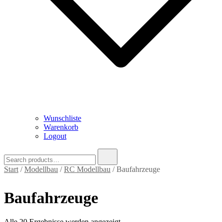
Wunschliste
Warenkorb
Logout
Search
for:
Start
/
Modellbau
/
RC Modellbau
/ Baufahrzeuge
Baufahrzeuge
Nach
Alle 20 Ergebnisse werden angezeigt