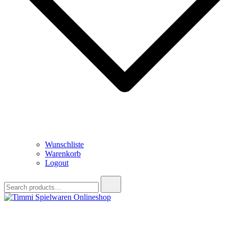
Wunschliste
Warenkorb
Logout
Search
for:
Timmi Spielwaren Onlineshop
Ihr Fachhändler für Spielwaren, Modellbau & RC, Babyartikel &
Trendartikel