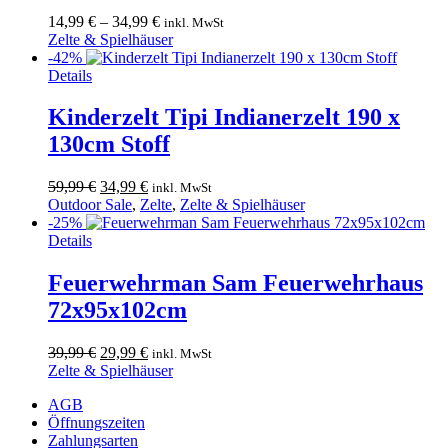
Die
14,99
€
–
34,99
€
inkl. MwSt
Optionen
Zelte & Spielhäuser
können
-42%
auf
Details
der
Produktseite
Kinderzelt Tipi Indianerzelt 190 x
gewählt
130cm Stoff
werden
Ursprünglicher
Aktueller
59,99
€
34,99
€
inkl. MwSt
Preis
Preis
Outdoor Sale
,
Zelte
,
Zelte & Spielhäuser
war:
ist:
-25%
59,99 €
34,99 €.
Details
Feuerwehrman Sam Feuerwehrhaus
72x95x102cm
Ursprünglicher
Aktueller
39,99
€
29,99
€
inkl. MwSt
Preis
Preis
Zelte & Spielhäuser
war:
ist:
AGB
39,99 €
29,99 €.
Öffnungszeiten
Zahlungsarten