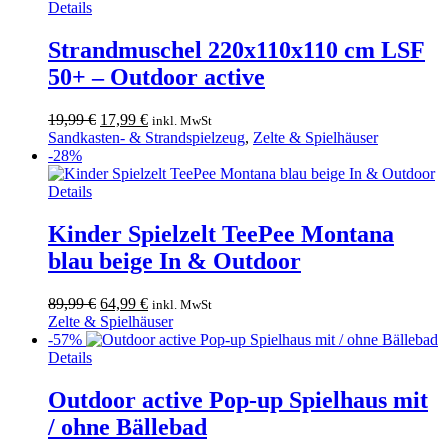
Details
Strandmuschel 220x110x110 cm LSF
50+ – Outdoor active
Ursprünglicher
Aktueller
19,99
€
17,99
€
inkl. MwSt
Preis
Preis
Sandkasten- & Strandspielzeug
,
Zelte & Spielhäuser
war:
ist:
-28%
19,99 €
17,99 €.
Details
Kinder Spielzelt TeePee Montana
blau beige In & Outdoor
Ursprünglicher
Aktueller
89,99
€
64,99
€
inkl. MwSt
Preis
Preis
Zelte & Spielhäuser
war:
ist:
-57%
Dieses
89,99 €
64,99 €.
Details
Produkt
weist
Outdoor active Pop-up Spielhaus mit
mehrere
/ ohne Bällebad
Varianten
auf.