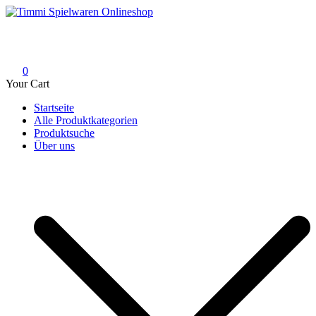
Skip
to
Timmi Spielwaren Onlineshop
Ihr Fachhändler für Spielwaren, Modellbau & RC, Babyartikel &
content
Trendartikel
0
Your Cart
Startseite
Alle Produktkategorien
Produktsuche
Über uns