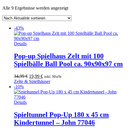
Nach
Alle 9 Ergebnisse werden angezeigt
Aktualität
sortiert
-43%
Details
Pop-up Spielhaus Zelt mit 100
Spielbälle Ball Pool ca. 90x90x97 cm
Ursprünglicher
Aktueller
34,99
€
19,99
€
inkl. MwSt
Preis
Preis
Zelte & Spielhäuser
war:
ist:
-10%
34,99 €
19,99 €.
Details
Spieltunnel Pop-Up 180 x 45 cm
Kindertunnel – John 77046