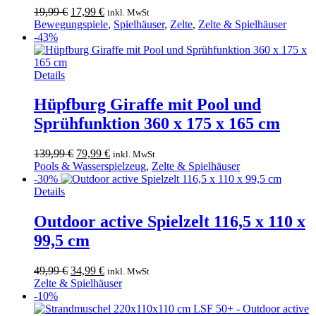
Ursprünglicher
Aktueller
19,99
€
17,99
€
inkl. MwSt
Preis
Preis
Bewegungspiele
,
Spielhäuser
,
Zelte
,
Zelte & Spielhäuser
war:
ist:
-43%
19,99 €
17,99 €.
Details
Hüpfburg Giraffe mit Pool und
Sprühfunktion 360 x 175 x 165 cm
Ursprünglicher
Aktueller
139,99
€
79,99
€
inkl. MwSt
Preis
Preis
Pools & Wasserspielzeug
,
Zelte & Spielhäuser
war:
ist:
-30%
139,99 €
79,99 €.
Details
Outdoor active Spielzelt 116,5 x 110 x
99,5 cm
Ursprünglicher
Aktueller
49,99
€
34,99
€
inkl. MwSt
Preis
Preis
Zelte & Spielhäuser
war:
ist:
-10%
49,99 €
34,99 €.