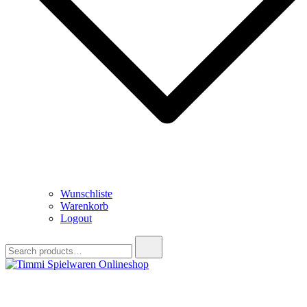
Wunschliste
Warenkorb
Logout
Search
for:
Timmi Spielwaren Onlineshop
Ihr Fachhändler für Spielwaren, Modellbau & RC, Babyartikel &
Trendartikel