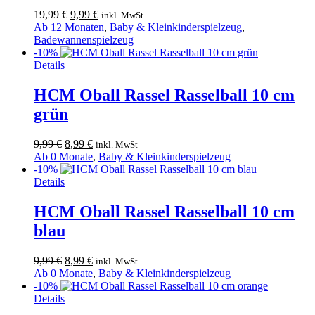
Ursprünglicher
Aktueller
19,99
€
9,99
€
inkl. MwSt
Preis
Preis
Ab 12 Monaten
,
Baby & Kleinkinderspielzeug
,
war:
ist:
Badewannenspielzeug
19,99 €
9,99 €.
-10%
Details
HCM Oball Rassel Rasselball 10 cm
grün
Ursprünglicher
Aktueller
9,99
€
8,99
€
inkl. MwSt
Preis
Preis
Ab 0 Monate
,
Baby & Kleinkinderspielzeug
war:
ist:
-10%
9,99 €
8,99 €.
Details
HCM Oball Rassel Rasselball 10 cm
blau
Ursprünglicher
Aktueller
9,99
€
8,99
€
inkl. MwSt
Preis
Preis
Ab 0 Monate
,
Baby & Kleinkinderspielzeug
war:
ist:
-10%
9,99 €
8,99 €.
Details