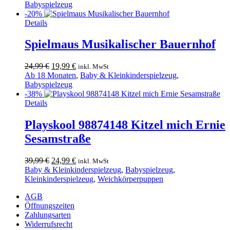
war:
ist:
Babyspielzeug
24,99 €
19,99 €.
-20%
Details
Spielmaus Musikalischer Bauernhof
Ursprünglicher
Aktueller
24,99
€
19,99
€
inkl. MwSt
Preis
Preis
Ab 18 Monaten
,
Baby & Kleinkinderspielzeug
,
war:
ist:
Babyspielzeug
24,99 €
19,99 €.
-38%
Details
Playskool 98874148 Kitzel mich Ernie
Sesamstraße
Ursprünglicher
Aktueller
39,99
€
24,99
€
inkl. MwSt
Preis
Preis
Baby & Kleinkinderspielzeug
,
Babyspielzeug
,
war:
ist:
Kleinkinderspielzeug
,
Weichkörperpuppen
39,99 €
24,99 €.
AGB
Öffnungszeiten
Zahlungsarten
Widerrufsrecht