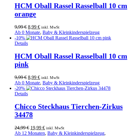
HCM Oball Rassel Rasselball 10 cm
orange
Ursprünglicher
Aktueller
9,99
€
8,99
€
inkl. MwSt
Preis
Preis
Ab 0 Monate
,
Baby & Kleinkinderspielzeug
war:
ist:
-10%
9,99 €
8,99 €.
Details
HCM Oball Rassel Rasselball 10 cm
pink
Ursprünglicher
Aktueller
9,99
€
8,99
€
inkl. MwSt
Preis
Preis
Ab 0 Monate
,
Baby & Kleinkinderspielzeug
war:
ist:
-20%
9,99 €
8,99 €.
Details
Chicco Steckhaus Tierchen-Zirkus
34478
Ursprünglicher
Aktueller
24,99
€
19,99
€
inkl. MwSt
Preis
Preis
Ab 12 Monaten
,
Baby & Kleinkinderspielzeug
,