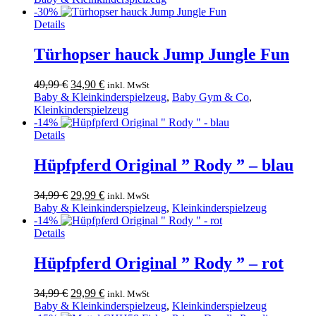
war:
ist:
-30%
69,99 €
29,90 €.
Details
Türhopser hauck Jump Jungle Fun
Ursprünglicher
Aktueller
49,99
€
34,90
€
inkl. MwSt
Preis
Preis
Baby & Kleinkinderspielzeug
,
Baby Gym & Co
,
war:
ist:
Kleinkinderspielzeug
49,99 €
34,90 €.
-14%
Details
Hüpfpferd Original ” Rody ” – blau
Ursprünglicher
Aktueller
34,99
€
29,99
€
inkl. MwSt
Preis
Preis
Baby & Kleinkinderspielzeug
,
Kleinkinderspielzeug
war:
ist:
-14%
34,99 €
29,99 €.
Details
Hüpfpferd Original ” Rody ” – rot
Ursprünglicher
Aktueller
34,99
€
29,99
€
inkl. MwSt
Preis
Preis
Baby & Kleinkinderspielzeug
,
Kleinkinderspielzeug