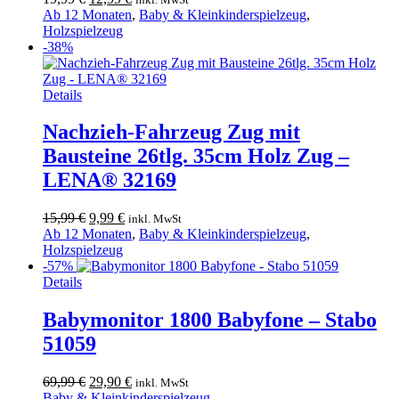
Preis
Preis
Ab 12 Monaten
,
Baby & Kleinkinderspielzeug
,
war:
ist:
Holzspielzeug
19,99 €
12,99 €.
-38%
Details
Nachzieh-Fahrzeug Zug mit
Bausteine 26tlg. 35cm Holz Zug –
LENA® 32169
Ursprünglicher
Aktueller
15,99
€
9,99
€
inkl. MwSt
Preis
Preis
Ab 12 Monaten
,
Baby & Kleinkinderspielzeug
,
war:
ist:
Holzspielzeug
15,99 €
9,99 €.
-57%
Details
Babymonitor 1800 Babyfone – Stabo
51059
Ursprünglicher
Aktueller
69,99
€
29,90
€
inkl. MwSt
Preis
Preis
Baby & Kleinkinderspielzeug