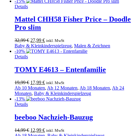
war:
ist:
-15%
Dieses
34,99 €
29,99 €.
Details
Produkt
weist
Mattel CHH58 Fisher Price – Doodle
mehrere
Pro slim
Varianten
auf.
Die
Ursprünglicher
Aktueller
32,99
€
27,99
€
inkl. MwSt
Optionen
Preis
Preis
Baby & Kleinkinderspielzeug
,
Malen & Zeichnen
können
war:
ist:
-10%
auf
32,99 €
27,99 €.
Details
der
Produktseite
TOMY E4613 – Entenfamilie
gewählt
werden
Ursprünglicher
Aktueller
19,99
€
17,99
€
inkl. MwSt
Preis
Preis
Ab 10 Monaten
,
Ab 12 Monaten
,
Ab 18 Monaten
,
Ab 24
war:
ist:
Monaten
,
Baby & Kleinkinderspielzeug
19,99 €
17,99 €.
-13%
Details
beeboo Nachzieh-Bauzug
Ursprünglicher
Aktueller
14,99
€
12,99
€
inkl. MwSt
Preis
Preis
Ab 18 Monaten
,
Baby & Kleinkinderspielzeug