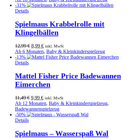
war:
ist:
-31%
14,99 €
12,99 €.
Details
Spielmaus Krabbelrolle mit
Klingelbällen
Ursprünglicher
Aktueller
12,99
€
8,99
€
inkl. MwSt
Preis
Preis
Ab 6 Monaten
,
Baby & Kleinkinderspielzeug
war:
ist:
-13%
12,99 €
8,99 €.
Details
Mattel Fisher Price Badewannen
Eimerchen
Ursprünglicher
Aktueller
11,49
€
9,99
€
inkl. MwSt
Preis
Preis
Ab 12 Monaten
,
Baby & Kleinkinderspielzeug
,
war:
ist:
Badewannenspielzeug
11,49 €
9,99 €.
-50%
Details
Spielmaus – Wasserspaß Wal