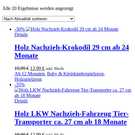
Nach
Alle 20 Ergebnisse werden angezeigt
Aktualität
sortiert
-30%
Details
Holz Nachzieh-Krokodil 29 cm ab 24
Monate
Ursprünglicher
Aktueller
19,99
€
13,99
€
inkl. MwSt
Preis
Preis
Ab 12 Monaten
,
Baby & Kleinkinderspielzeug
,
war:
ist:
Holzspielzeug
19,99 €
13,99 €.
-35%
Details
Holz LKW Nachzieh-Fahrzeug Tier-
Transporter ca. 27 cm ab 18 Monate
Ursprünglicher
Aktueller
19,99
€
12,99
€
inkl. MwSt