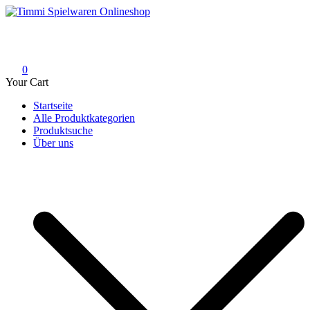
Skip
to
Timmi Spielwaren Onlineshop
Ihr Fachhändler für Spielwaren, Modellbau & RC, Babyartikel &
content
Trendartikel
0
Your Cart
Startseite
Alle Produktkategorien
Produktsuche
Über uns