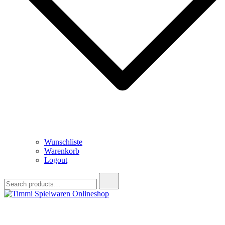
Wunschliste
Warenkorb
Logout
Search
for:
Timmi Spielwaren Onlineshop
Ihr Fachhändler für Spielwaren, Modellbau & RC, Babyartikel &
Trendartikel