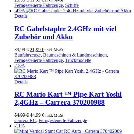
inkl. MwSt
Preis
Preis
Ferngesteuerte Fahrzeuge
,
Schiffe
war:
ist:
-45%
25,95 €
11,99 €.
Details
RC Gabelstapler 2.4GHz mit viel
Zubehör und Akku
Ursprünglicher
Aktueller
39,99
€
21,99
€
inkl. MwSt
Preis
Preis
Baufahrzeuge
,
Baumaschinen & Landmaschinen
,
war:
ist:
Ferngesteuerte Fahrzeuge
,
Truckmodelle
39,99 €
21,99 €.
-18%
Details
RC Mario Kart ™ Pipe Kart Yoshi
2,4GHz – Carrera 370200988
Ursprünglicher
Aktueller
54,99
€
44,99
€
inkl. MwSt
Preis
Preis
Carrera RC
,
Ferngesteuerte Fahrzeuge
war:
ist:
-11%
54,99 €
44,99 €.