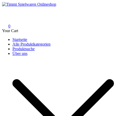
Skip
to
Timmi Spielwaren Onlineshop
Ihr Fachhändler für Spielwaren, Modellbau & RC, Babyartikel &
content
Trendartikel
0
Your Cart
Startseite
Alle Produktkategorien
Produktsuche
Über uns