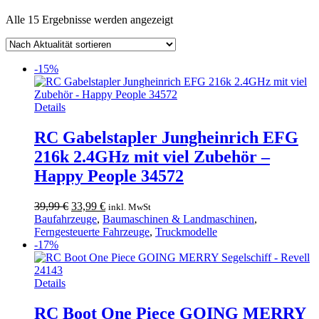
Nach
Alle 15 Ergebnisse werden angezeigt
Aktualität
sortiert
-15%
Details
RC Gabelstapler Jungheinrich EFG
216k 2.4GHz mit viel Zubehör –
Happy People 34572
Ursprünglicher
Aktueller
39,99
€
33,99
€
inkl. MwSt
Preis
Preis
Baufahrzeuge
,
Baumaschinen & Landmaschinen
,
war:
ist:
Ferngesteuerte Fahrzeuge
,
Truckmodelle
39,99 €
33,99 €.
-17%
Details
RC Boot One Piece GOING MERRY