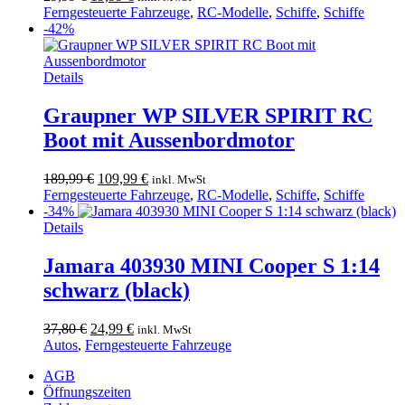
Preis
Preis
Ferngesteuerte Fahrzeuge
,
RC-Modelle
,
Schiffe
,
Schiffe
war:
ist:
-42%
29,99 €
19,99 €.
Details
Graupner WP SILVER SPIRIT RC
Boot mit Aussenbordmotor
Ursprünglicher
Aktueller
189,99
€
109,99
€
inkl. MwSt
Preis
Preis
Ferngesteuerte Fahrzeuge
,
RC-Modelle
,
Schiffe
,
Schiffe
war:
ist:
-34%
189,99 €
109,99 €.
Details
Jamara 403930 MINI Cooper S 1:14
schwarz (black)
Ursprünglicher
Aktueller
37,80
€
24,99
€
inkl. MwSt
Preis
Preis
Autos
,
Ferngesteuerte Fahrzeuge
war:
ist:
AGB
37,80 €
24,99 €.
Öffnungszeiten