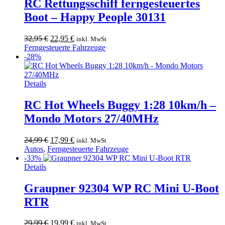
RC Rettungsschiff ferngesteuertes
Boot – Happy People 30131
Ursprünglicher
Aktueller
32,95
€
22,95
€
inkl. MwSt
Preis
Preis
Ferngesteuerte Fahrzeuge
war:
ist:
-28%
32,95 €
22,95 €.
Dieses
Details
Produkt
weist
RC Hot Wheels Buggy 1:28 10km/h –
mehrere
Mondo Motors 27/40MHz
Varianten
auf.
Die
Ursprünglicher
Aktueller
24,99
€
17,99
€
inkl. MwSt
Optionen
Preis
Preis
Autos
,
Ferngesteuerte Fahrzeuge
können
war:
ist:
-33%
auf
24,99 €
17,99 €.
Details
der
Produktseite
Graupner 92304 WP RC Mini U-Boot
gewählt
RTR
werden
Ursprünglicher
Aktueller
29,99
€
19,99
€
inkl. MwSt