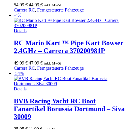
Ursprünglicher
Aktueller
54,99
€
44,99
€
inkl. MwSt
Preis
Preis
Carrera RC
,
Ferngesteuerte Fahrzeuge
war:
ist:
-4%
54,99 €
44,99 €.
Details
RC Mario Kart ™ Pipe Kart Bowser
2,4GHz – Carrera 370200981P
Ursprünglicher
Aktueller
49,99
€
47,99
€
inkl. MwSt
Preis
Preis
Carrera RC
,
Ferngesteuerte Fahrzeuge
war:
ist:
-54%
49,99 €
47,99 €.
Details
BVB Racing Yacht RC Boot
Fanartikel Borussia Dortmund – Siva
30009
Ursprünglicher
Aktueller
25,95
€
11,99
€