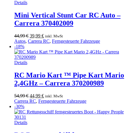
Details
Mini Vertical Stunt Car RC Auto –
Carrera 370402009
Ursprünglicher
Aktueller
44,99
€
39,99
€
inkl. MwSt
Preis
Preis
Autos
,
Carrera RC
,
Ferngesteuerte Fahrzeuge
war:
ist:
-18%
44,99 €
39,99 €.
Details
RC Mario Kart ™ Pipe Kart Mario
2,4GHz – Carrera 370200989
Ursprünglicher
Aktueller
54,99
€
44,99
€
inkl. MwSt
Preis
Preis
Carrera RC
,
Ferngesteuerte Fahrzeuge
war:
ist:
-30%
54,99 €
44,99 €.
Details