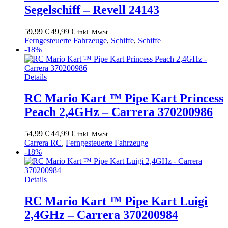
Segelschiff – Revell 24143
Ursprünglicher
Aktueller
59,99
€
49,99
€
inkl. MwSt
Preis
Preis
Ferngesteuerte Fahrzeuge
,
Schiffe
,
Schiffe
war:
ist:
-18%
59,99 €
49,99 €.
Details
RC Mario Kart ™ Pipe Kart Princess
Peach 2,4GHz – Carrera 370200986
Ursprünglicher
Aktueller
54,99
€
44,99
€
inkl. MwSt
Preis
Preis
Carrera RC
,
Ferngesteuerte Fahrzeuge
war:
ist:
-18%
54,99 €
44,99 €.
Details
RC Mario Kart ™ Pipe Kart Luigi
2,4GHz – Carrera 370200984