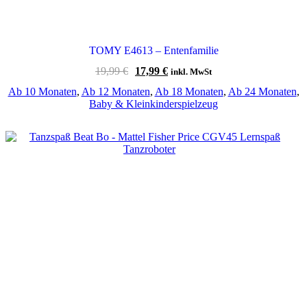
TOMY E4613 – Entenfamilie
Ursprünglicher
Aktueller
19,99
€
17,99
€
inkl. MwSt
Preis
Preis
Ab 10 Monaten
,
Ab 12 Monaten
,
Ab 18 Monaten
,
Ab 24 Monaten
,
war:
ist:
Baby & Kleinkinderspielzeug
19,99 €
17,99 €.