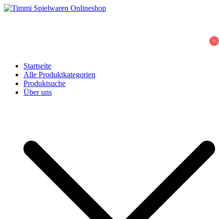
Skip
to
Timmi Spielwaren Onlineshop
Ihr Fachhändler für Spielwaren, Modellbau & RC, Babyartikel &
content
Trendartikel
0
Startseite
Alle Produktkategorien
Produktsuche
Über uns