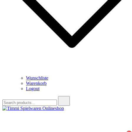
Wunschliste
Warenkorb
Logout
Search
for:
Timmi Spielwaren Onlineshop
Ihr Fachhändler für Spielwaren, Modellbau & RC, Babyartikel &
Trendartikel