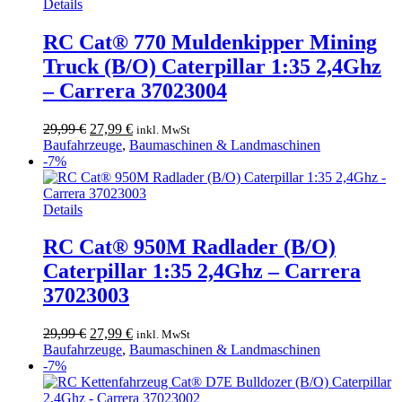
Details
RC Cat® 770 Muldenkipper Mining
Truck (B/O) Caterpillar 1:35 2,4Ghz
– Carrera 37023004
Ursprünglicher
Aktueller
29,99
€
27,99
€
inkl. MwSt
Preis
Preis
Baufahrzeuge
,
Baumaschinen & Landmaschinen
war:
ist:
-7%
29,99 €
27,99 €.
Details
RC Cat® 950M Radlader (B/O)
Caterpillar 1:35 2,4Ghz – Carrera
37023003
Ursprünglicher
Aktueller
29,99
€
27,99
€
inkl. MwSt
Preis
Preis
Baufahrzeuge
,
Baumaschinen & Landmaschinen
war:
ist:
-7%
29,99 €
27,99 €.