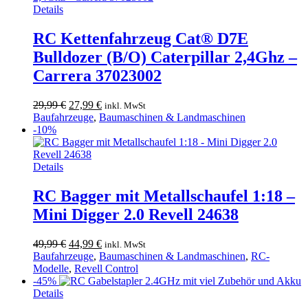
Details
RC Kettenfahrzeug Cat® D7E
Bulldozer (B/O) Caterpillar 2,4Ghz –
Carrera 37023002
Ursprünglicher
Aktueller
29,99
€
27,99
€
inkl. MwSt
Preis
Preis
Baufahrzeuge
,
Baumaschinen & Landmaschinen
war:
ist:
-10%
29,99 €
27,99 €.
Details
RC Bagger mit Metallschaufel 1:18 –
Mini Digger 2.0 Revell 24638
Ursprünglicher
Aktueller
49,99
€
44,99
€
inkl. MwSt
Preis
Preis
Baufahrzeuge
,
Baumaschinen & Landmaschinen
,
RC-
war:
ist:
Modelle
,
Revell Control
49,99 €
44,99 €.
-45%
Details