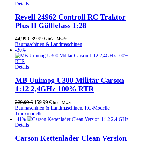
Details
Revell 24962 Controll RC Traktor
Plus II Gülllefass 1:28
Ursprünglicher
Aktueller
44,99
€
39,99
€
inkl. MwSt
Preis
Preis
Baumaschinen & Landmaschinen
war:
ist:
-30%
44,99 €
39,99 €.
Details
MB Unimog U300 Militär Carson
1:12 2,4GHz 100% RTR
Ursprünglicher
Aktueller
229,99
€
159,99
€
inkl. MwSt
Preis
Preis
Baumaschinen & Landmaschinen
,
RC-Modelle
,
war:
ist:
Truckmodelle
229,99 €
159,99 €.
-41%
Details
Carson Kettenlader Clean Version