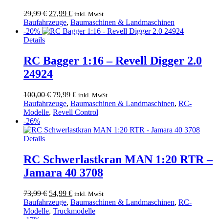
Ursprünglicher
Aktueller
29,99
€
27,99
€
inkl. MwSt
Preis
Preis
Baufahrzeuge
,
Baumaschinen & Landmaschinen
war:
ist:
-20%
29,99 €
27,99 €.
Details
RC Bagger 1:16 – Revell Digger 2.0
24924
Ursprünglicher
Aktueller
100,00
€
79,99
€
inkl. MwSt
Preis
Preis
Baufahrzeuge
,
Baumaschinen & Landmaschinen
,
RC-
war:
ist:
Modelle
,
Revell Control
100,00 €
79,99 €.
-26%
Details
RC Schwerlastkran MAN 1:20 RTR –
Jamara 40 3708
Ursprünglicher
Aktueller
73,99
€
54,99
€
inkl. MwSt
Preis
Preis
Baufahrzeuge
,
Baumaschinen & Landmaschinen
,
RC-
war:
ist:
Modelle
,
Truckmodelle