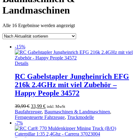
Landmaschinen
Nach
Alle 16 Ergebnisse werden angezeigt
Aktualität
sortiert
-15%
Details
RC Gabelstapler Jungheinrich EFG
216k 2.4GHz mit viel Zubehör –
Happy People 34572
Ursprünglicher
Aktueller
39,99
€
33,99
€
inkl. MwSt
Preis
Preis
Baufahrzeuge
,
Baumaschinen & Landmaschinen
,
war:
ist:
Ferngesteuerte Fahrzeuge
,
Truckmodelle
39,99 €
33,99 €.
-7%