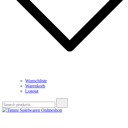
Wunschliste
Warenkorb
Logout
Search
for:
Timmi Spielwaren Onlineshop
Ihr Fachhändler für Spielwaren, Modellbau & RC, Babyartikel &
Trendartikel