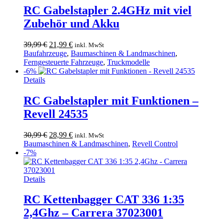
RC Gabelstapler 2.4GHz mit viel
Zubehör und Akku
Ursprünglicher
Aktueller
39,99
€
21,99
€
inkl. MwSt
Preis
Preis
Baufahrzeuge
,
Baumaschinen & Landmaschinen
,
war:
ist:
Ferngesteuerte Fahrzeuge
,
Truckmodelle
39,99 €
21,99 €.
-6%
Details
RC Gabelstapler mit Funktionen –
Revell 24535
Ursprünglicher
Aktueller
30,99
€
28,99
€
inkl. MwSt
Preis
Preis
Baumaschinen & Landmaschinen
,
Revell Control
war:
ist:
-7%
30,99 €
28,99 €.
Details
RC Kettenbagger CAT 336 1:35
2,4Ghz – Carrera 37023001