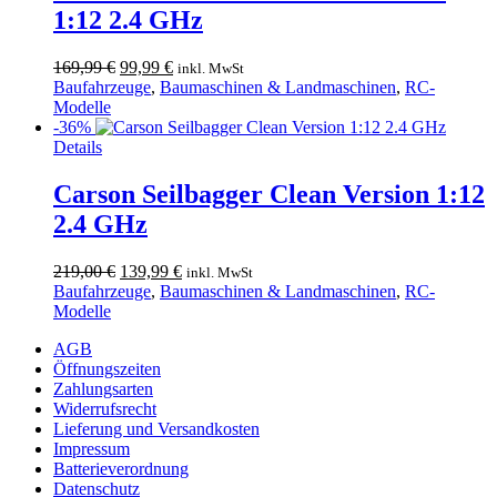
1:12 2.4 GHz
Ursprünglicher
Aktueller
169,99
€
99,99
€
inkl. MwSt
Preis
Preis
Baufahrzeuge
,
Baumaschinen & Landmaschinen
,
RC-
war:
ist:
Modelle
169,99 €
99,99 €.
-36%
Details
Carson Seilbagger Clean Version 1:12
2.4 GHz
Ursprünglicher
Aktueller
219,00
€
139,99
€
inkl. MwSt
Preis
Preis
Baufahrzeuge
,
Baumaschinen & Landmaschinen
,
RC-
war:
ist:
Modelle
219,00 €
139,99 €.
AGB
Öffnungszeiten
Zahlungsarten
Widerrufsrecht
Lieferung und Versandkosten
Impressum
Batterieverordnung
Datenschutz