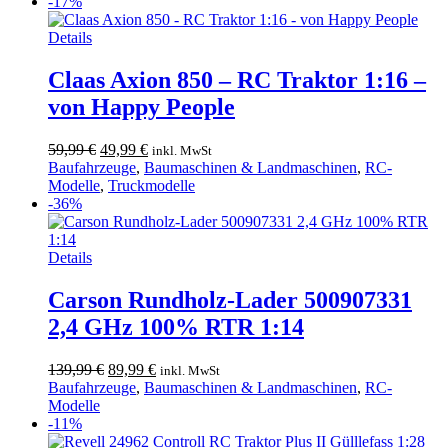
73,99 €
54,99 €.
-17%
Details
Claas Axion 850 – RC Traktor 1:16 –
von Happy People
Ursprünglicher
Aktueller
59,99
€
49,99
€
inkl. MwSt
Preis
Preis
Baufahrzeuge
,
Baumaschinen & Landmaschinen
,
RC-
war:
ist:
Modelle
,
Truckmodelle
59,99 €
49,99 €.
-36%
Details
Carson Rundholz-Lader 500907331
2,4 GHz 100% RTR 1:14
Ursprünglicher
Aktueller
139,99
€
89,99
€
inkl. MwSt
Preis
Preis
Baufahrzeuge
,
Baumaschinen & Landmaschinen
,
RC-
war:
ist:
Modelle
139,99 €
89,99 €.
-11%