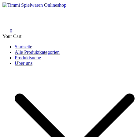
Skip
to
Timmi Spielwaren Onlineshop
Ihr Fachhändler für Spielwaren, Modellbau & RC, Babyartikel &
content
Trendartikel
0
Your Cart
Startseite
Alle Produktkategorien
Produktsuche
Über uns