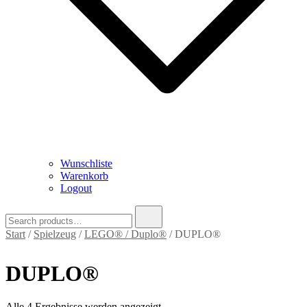
Wunschliste
Warenkorb
Logout
Search
for:
Start
/
Spielzeug
/
LEGO® / Duplo®
/ DUPLO®
DUPLO®
Nach
Alle 4 Ergebnisse werden angezeigt