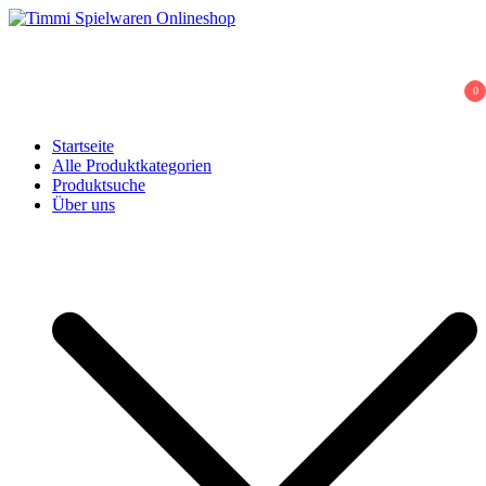
Skip
to
Timmi Spielwaren Onlineshop
Ihr Fachhändler für Spielwaren, Modellbau & RC, Babyartikel &
content
Trendartikel
0
Startseite
Alle Produktkategorien
Produktsuche
Über uns