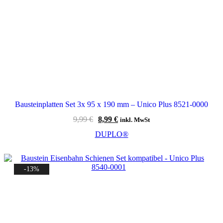
Bausteinplatten Set 3x 95 x 190 mm – Unico Plus 8521-0000
Ursprünglicher
Aktueller
9,99
€
8,99
€
inkl. MwSt
Preis
Preis
DUPLO®
war:
ist:
9,99 €
8,99 €.
-13%