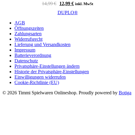
Ursprünglicher
Aktueller
14,99
€
12,99
€
inkl. MwSt
Preis
Preis
DUPLO®
war:
ist:
14,99 €
12,99 €.
AGB
Öffnungszeiten
Zahlungsarten
Widerrufsrecht
Lieferung und Versandkosten
Impressum
Batterieverordnung
Datenschutz
Privatsphäre-Einstellungen ändern
Historie der Privatsphäre-Einstellungen
Einwilligungen widerrufen
Cookie-Richtlinie (EU)
© 2026 Timmi Spielwaren Onlineshop. Proudly powered by
Botiga