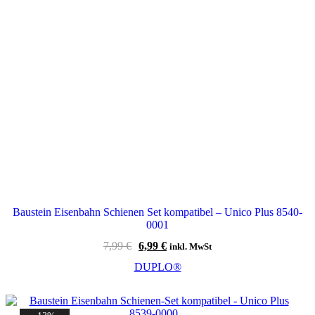
Baustein Eisenbahn Schienen Set kompatibel – Unico Plus 8540-
0001
Ursprünglicher
Aktueller
7,99
€
6,99
€
inkl. MwSt
Preis
Preis
DUPLO®
war:
ist:
7,99 €
6,99 €.