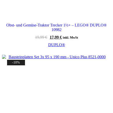
Obst- und Gemüse-Traktor Trecker 1½+ – LEGO® DUPLO®
10982
Ursprünglicher
Aktueller
19,99
€
17,99
€
inkl. MwSt
Preis
Preis
DUPLO®
war:
ist:
19,99 €
17,99 €.
-10%