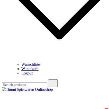
Wunschliste
Warenkorb
Logout
Search
for:
Timmi Spielwaren Onlineshop
Ihr Fachhändler für Spielwaren, Modellbau & RC, Babyartikel &
Trendartikel