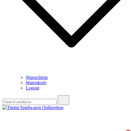
Wunschliste
Warenkorb
Logout
Search
for:
Timmi Spielwaren Onlineshop
Ihr Fachhändler für Spielwaren, Modellbau & RC, Babyartikel &
Trendartikel