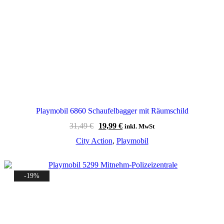
Playmobil 6860 Schaufelbagger mit Räumschild
Ursprünglicher
Aktueller
31,49
€
19,99
€
inkl. MwSt
Preis
Preis
City Action
,
Playmobil
war:
ist:
31,49 €
19,99 €.
-19%