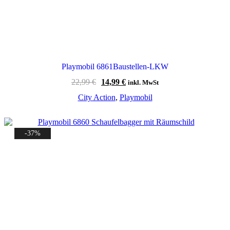
Playmobil 6861Baustellen-LKW
Ursprünglicher
Aktueller
22,99
€
14,99
€
inkl. MwSt
Preis
Preis
City Action
,
Playmobil
war:
ist:
22,99 €
14,99 €.
-37%