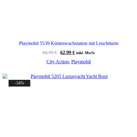
Playmobil 5539 Küstenwachstation mit Leuchtturm
Ursprünglicher
Aktueller
66,99
€
62,99
€
inkl. MwSt
Preis
Preis
City Action
,
Playmobil
war:
ist:
66,99 €
62,99 €.
-34%