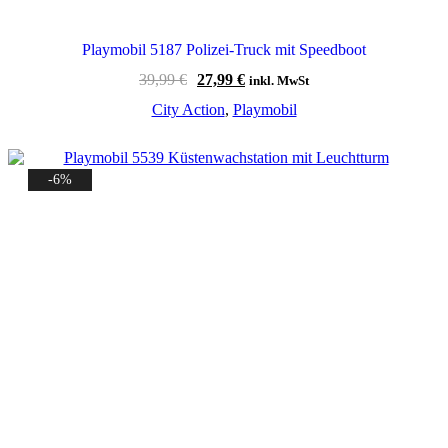
Playmobil 5187 Polizei-Truck mit Speedboot
Ursprünglicher
Aktueller
39,99
€
27,99
€
inkl. MwSt
Preis
Preis
City Action
,
Playmobil
war:
ist:
39,99 €
27,99 €.
-6%