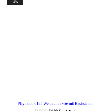
-4%
Playmobil 6195 Weltraumrakete mit Basisstation
Ursprünglicher
Aktueller
56,99
€
54,99
€