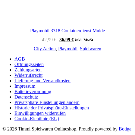
Playmobil 3318 Containerdienst Mulde
Ursprünglicher
Aktueller
42,99
€
36,99
€
inkl. MwSt
Preis
Preis
City Action
,
Playmobil
,
Spielwaren
war:
ist:
42,99 €
36,99 €.
AGB
Öffnungszeiten
Zahlungsarten
Widerrufsrecht
Lieferung und Versandkosten
Impressum
Batterieverordnung
Datenschutz
Privatsphäre-Einstellungen ändern
Historie der Privatsphäre-Einstellungen
Einwilligungen widerrufen
Cookie-Richtlinie (EU)
© 2026 Timmi Spielwaren Onlineshop. Proudly powered by
Botiga