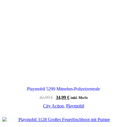
Playmobil 5299 Mitnehm-Polizeizentrale
Ursprünglicher
Aktueller
42,99
€
34,99
€
inkl. MwSt
Preis
Preis
City Action
,
Playmobil
war:
ist:
42,99 €
34,99 €.