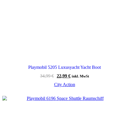
Playmobil 5205 Luxusyacht Yacht Boot
Ursprünglicher
Aktueller
34,99
€
22,99
€
inkl. MwSt
Preis
Preis
City Action
war:
ist:
34,99 €
22,99 €.