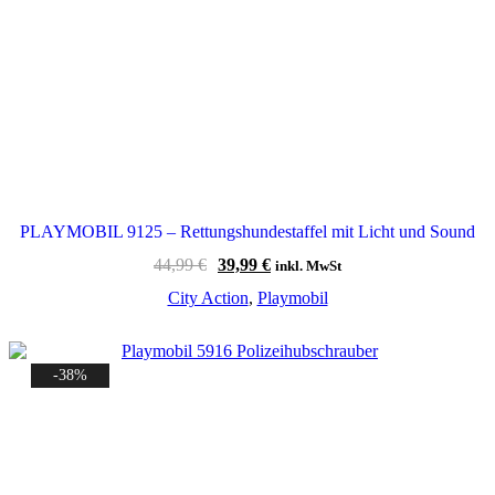
PLAYMOBIL 9125 – Rettungshundestaffel mit Licht und Sound
Ursprünglicher
Aktueller
44,99
€
39,99
€
inkl. MwSt
Preis
Preis
City Action
,
Playmobil
war:
ist:
44,99 €
39,99 €.
-38%