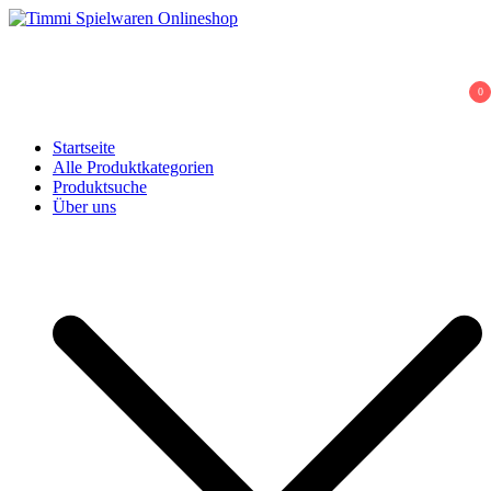
Skip
to
Timmi Spielwaren Onlineshop
Ihr Fachhändler für Spielwaren, Modellbau & RC, Babyartikel &
content
Trendartikel
0
Startseite
Alle Produktkategorien
Produktsuche
Über uns