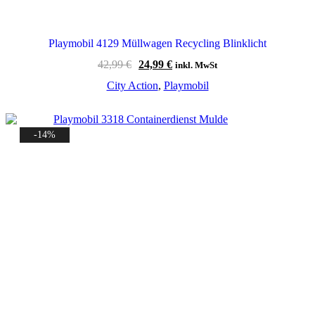
Playmobil 4129 Müllwagen Recycling Blinklicht
Ursprünglicher
Aktueller
42,99
€
24,99
€
inkl. MwSt
Preis
Preis
City Action
,
Playmobil
war:
ist:
42,99 €
24,99 €.
-14%