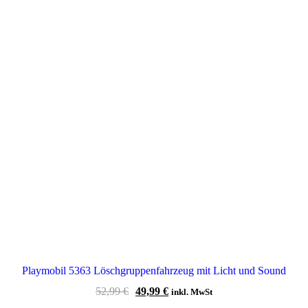
Playmobil 5363 Löschgruppenfahrzeug mit Licht und Sound
Ursprünglicher
Aktueller
52,99
€
49,99
€
inkl. MwSt
Preis
Preis