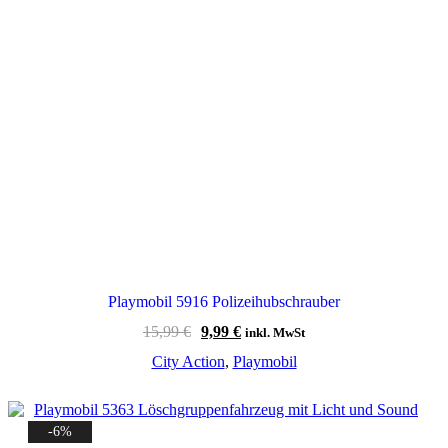
Playmobil 5916 Polizeihubschrauber
Ursprünglicher
Aktueller
15,99
€
9,99
€
inkl. MwSt
Preis
Preis
City Action
,
Playmobil
war:
ist:
15,99 €
9,99 €.
-6%