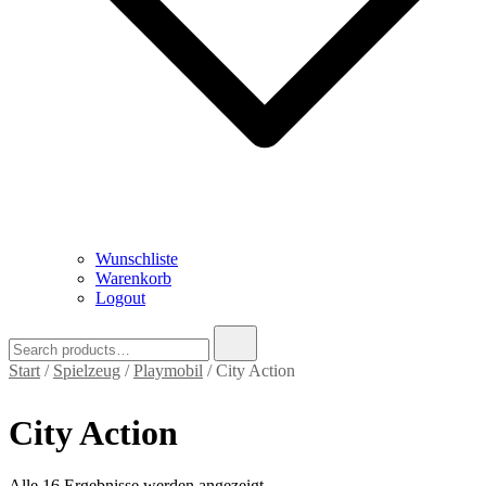
Wunschliste
Warenkorb
Logout
Search
for:
Start
/
Spielzeug
/
Playmobil
/ City Action
City Action
Nach
Alle 16 Ergebnisse werden angezeigt