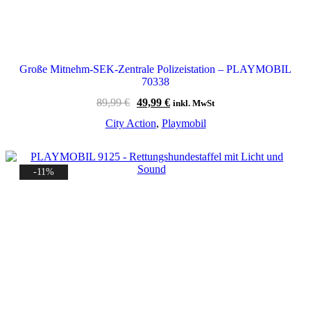
Große Mitnehm-SEK-Zentrale Polizeistation – PLAYMOBIL
70338
Ursprünglicher
Aktueller
89,99
€
49,99
€
inkl. MwSt
Preis
Preis
City Action
,
Playmobil
war:
ist:
89,99 €
49,99 €.
-11%