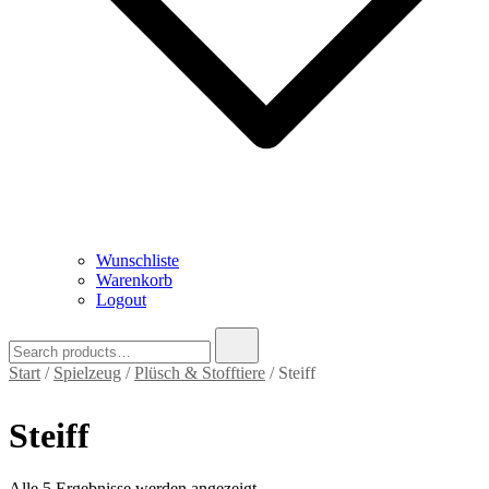
Wunschliste
Warenkorb
Logout
Search
for:
Start
/
Spielzeug
/
Plüsch & Stofftiere
/ Steiff
Steiff
Nach
Alle 5 Ergebnisse werden angezeigt