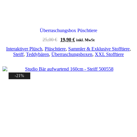
Überraschungsbox Püschtiere
Ursprünglicher
Aktueller
25,00
€
19,90
€
inkl. MwSt
Preis
Preis
Interaktiver Plüsch
,
Plüschtiere
,
Sammler & Exklusive Stofftiere
,
war:
ist:
Steiff
,
Teddybären
,
Überraschungsboxen
,
XXL Stofftiere
25,00 €
19,90 €.
-21%