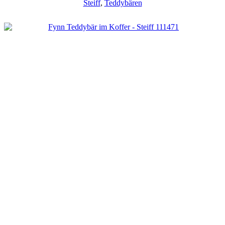
Steiff
,
Teddybären