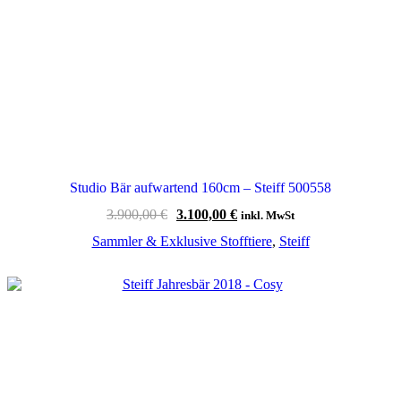
Studio Bär aufwartend 160cm – Steiff 500558
Ursprünglicher
Aktueller
3.900,00
€
3.100,00
€
inkl. MwSt
Preis
Preis
Sammler & Exklusive Stofftiere
,
Steiff
war:
ist:
3.900,00 €
3.100,00 €.