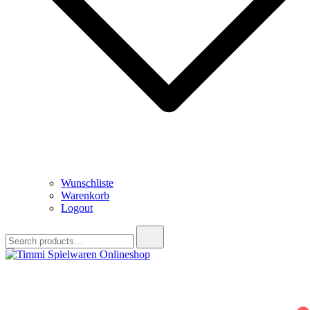
Wunschliste
Warenkorb
Logout
Search
for:
Timmi Spielwaren Onlineshop
Ihr Fachhändler für Spielwaren, Modellbau & RC, Babyartikel &
Trendartikel