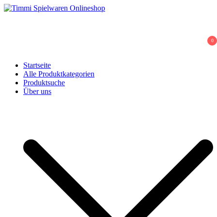
Skip
to
Timmi Spielwaren Onlineshop
Ihr Fachhändler für Spielwaren, Modellbau & RC, Babyartikel &
content
Trendartikel
0
Startseite
Alle Produktkategorien
Produktsuche
Über uns