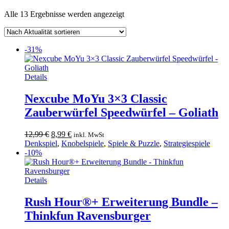
Nach
Alle 13 Ergebnisse werden angezeigt
Aktualität
sortiert
-31%
Details
Nexcube MoYu 3×3 Classic
Zauberwürfel Speedwürfel – Goliath
Ursprünglicher
Aktueller
12,99
€
8,99
€
inkl. MwSt
Preis
Preis
Denkspiel
,
Knobelspiele
,
Spiele & Puzzle
,
Strategiespiele
war:
ist:
-10%
12,99 €
8,99 €.
Details
Rush Hour®+ Erweiterung Bundle –
Thinkfun Ravensburger