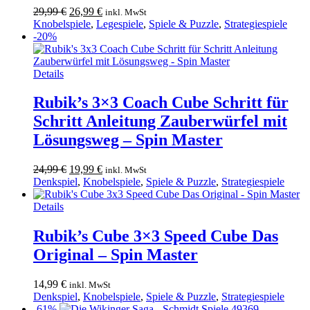
Ursprünglicher
Aktueller
29,99
€
26,99
€
inkl. MwSt
Preis
Preis
Knobelspiele
,
Legespiele
,
Spiele & Puzzle
,
Strategiespiele
war:
ist:
-20%
29,99 €
26,99 €.
Details
Rubik’s 3×3 Coach Cube Schritt für
Schritt Anleitung Zauberwürfel mit
Lösungsweg – Spin Master
Ursprünglicher
Aktueller
24,99
€
19,99
€
inkl. MwSt
Preis
Preis
Denkspiel
,
Knobelspiele
,
Spiele & Puzzle
,
Strategiespiele
war:
ist:
24,99 €
19,99 €.
Details
Rubik’s Cube 3×3 Speed Cube Das
Original – Spin Master
14,99
€
inkl. MwSt
Denkspiel
,
Knobelspiele
,
Spiele & Puzzle
,
Strategiespiele
-61%