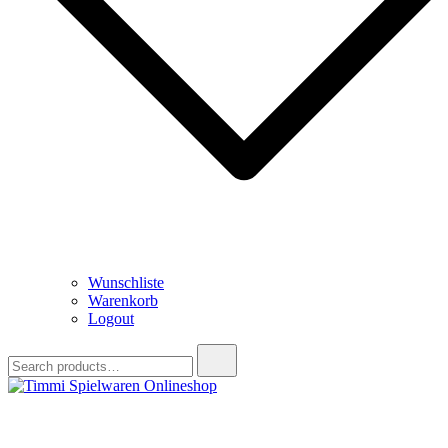
Wunschliste
Warenkorb
Logout
Search
for:
Timmi Spielwaren Onlineshop
Ihr Fachhändler für Spielwaren, Modellbau & RC, Babyartikel &
Trendartikel