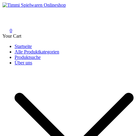
Skip
to
Timmi Spielwaren Onlineshop
Ihr Fachhändler für Spielwaren, Modellbau & RC, Babyartikel &
content
Trendartikel
0
Your Cart
Startseite
Alle Produktkategorien
Produktsuche
Über uns