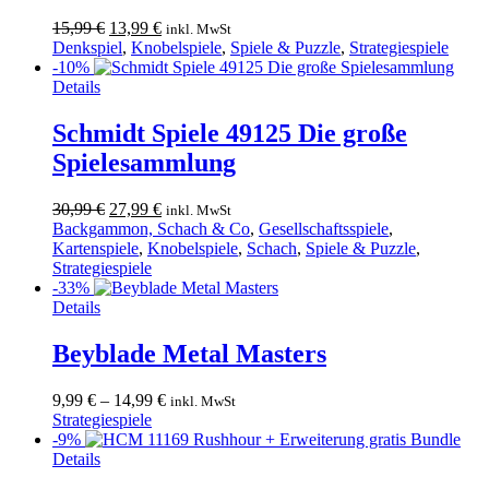
Ursprünglicher
Aktueller
15,99
€
13,99
€
inkl. MwSt
Preis
Preis
Denkspiel
,
Knobelspiele
,
Spiele & Puzzle
,
Strategiespiele
war:
ist:
-10%
15,99 €
13,99 €.
Details
Schmidt Spiele 49125 Die große
Spielesammlung
Ursprünglicher
Aktueller
30,99
€
27,99
€
inkl. MwSt
Preis
Preis
Backgammon, Schach & Co
,
Gesellschaftsspiele
,
war:
ist:
Kartenspiele
,
Knobelspiele
,
Schach
,
Spiele & Puzzle
,
30,99 €
27,99 €.
Strategiespiele
-33%
Dieses
Details
Produkt
weist
Beyblade Metal Masters
mehrere
Varianten
9,99
€
–
14,99
€
inkl. MwSt
auf.
Strategiespiele
Die
-9%
Optionen
Details
können
auf