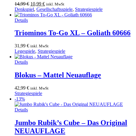
Ursprünglicher
Aktueller
14,99
€
10,99
€
inkl. MwSt
Preis
Preis
Denkspiel
,
Gesellschaftsspiele
,
Strategiespiele
war:
ist:
14,99 €
10,99 €.
Details
Triominos To-Go XL – Goliath 60666
31,99
€
inkl. MwSt
Legespiele
,
Strategiespiele
Details
Blokus – Mattel Neuauflage
42,99
€
inkl. MwSt
Strategiespiele
-13%
Details
Jumbo Rubik’s Cube – Das Original
NEUAUFLAGE