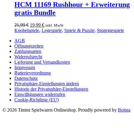
HCM 11169 Rushhour + Erweiterung
der
Produktseite
gratis Bundle
gewählt
werden
Ursprünglicher
Aktueller
21,99
€
19,99
€
inkl. MwSt
Preis
Preis
Knobelspiele
,
Legespiele
,
Spiele & Puzzle
,
Strategiespiele
war:
ist:
AGB
21,99 €
19,99 €.
Öffnungszeiten
Zahlungsarten
Widerrufsrecht
Lieferung und Versandkosten
Impressum
Batterieverordnung
Datenschutz
Privatsphäre-Einstellungen ändern
Historie der Privatsphäre-Einstellungen
Einwilligungen widerrufen
Cookie-Richtlinie (EU)
© 2026 Timmi Spielwaren Onlineshop. Proudly powered by
Botiga