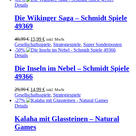
Details
Die Wikinger Saga – Schmidt Spiele
49369
Ursprünglicher
Aktueller
40,99
€
15,99
€
inkl. MwSt
Preis
Preis
Gesellschaftsspiele
,
Strategiespiele
,
Super Sonderposten
war:
ist:
-50%
40,99 €
15,99 €.
Details
Die Inseln im Nebel – Schmidt Spiele
49366
Ursprünglicher
Aktueller
29,99
€
14,99
€
inkl. MwSt
Preis
Preis
Gesellschaftsspiele
,
Strategiespiele
war:
ist:
-27%
29,99 €
14,99 €.
Details
Kalaha mit Glassteinen – Natural
Games