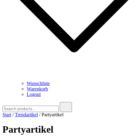
Wunschliste
Warenkorb
Logout
Search
for:
Start
/
Trendartikel
/ Partyartikel
Partyartikel