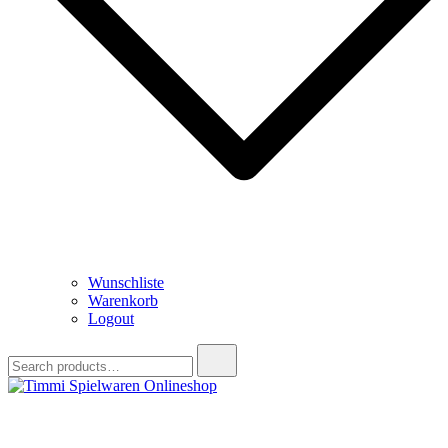
Wunschliste
Warenkorb
Logout
Search
for:
Timmi Spielwaren Onlineshop
Ihr Fachhändler für Spielwaren, Modellbau & RC, Babyartikel &
Trendartikel