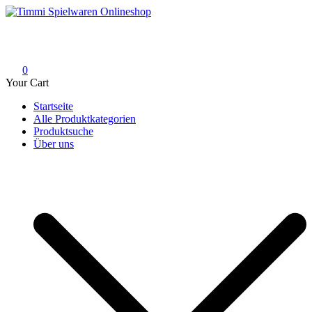
Skip
to
Timmi Spielwaren Onlineshop
Ihr Fachhändler für Spielwaren, Modellbau & RC, Babyartikel &
content
Trendartikel
0
Your Cart
Startseite
Alle Produktkategorien
Produktsuche
Über uns