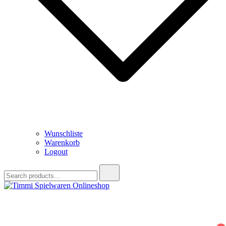
Wunschliste
Warenkorb
Logout
Search
for:
Timmi Spielwaren Onlineshop
Ihr Fachhändler für Spielwaren, Modellbau & RC, Babyartikel &
Trendartikel