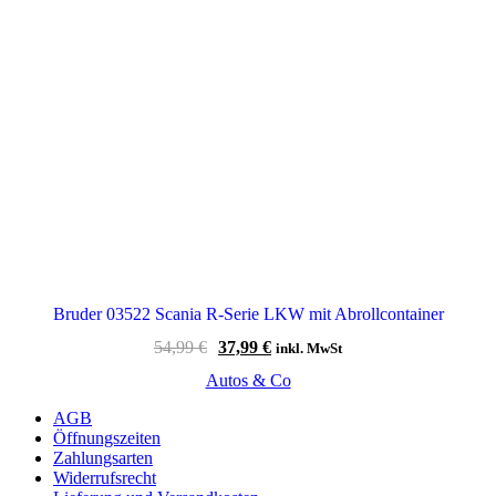
Bruder 03522 Scania R-Serie LKW mit Abrollcontainer
Ursprünglicher
Aktueller
54,99
€
37,99
€
inkl. MwSt
Preis
Preis
Autos & Co
war:
ist:
54,99 €
37,99 €.
AGB
Öffnungszeiten
Zahlungsarten
Widerrufsrecht