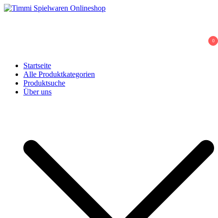
Skip
to
Timmi Spielwaren Onlineshop
Ihr Fachhändler für Spielwaren, Modellbau & RC, Babyartikel &
content
Trendartikel
0
Startseite
Alle Produktkategorien
Produktsuche
Über uns