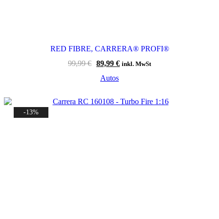
RED FIBRE, CARRERA® PROFI®
Ursprünglicher
Aktueller
99,99
€
89,99
€
inkl. MwSt
Preis
Preis
Autos
war:
ist:
99,99 €
89,99 €.
-13%