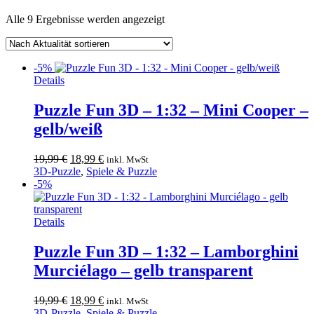
Nach
Alle 9 Ergebnisse werden angezeigt
Aktualität
sortiert
-5%
Details
Puzzle Fun 3D – 1:32 – Mini Cooper –
gelb/weiß
Ursprünglicher
Aktueller
19,99
€
18,99
€
inkl. MwSt
Preis
Preis
3D-Puzzle
,
Spiele & Puzzle
war:
ist:
-5%
19,99 €
18,99 €.
Details
Puzzle Fun 3D – 1:32 – Lamborghini
Murciélago – gelb transparent
Ursprünglicher
Aktueller
19,99
€
18,99
€
inkl. MwSt
Preis
Preis
3D-Puzzle
,
Spiele & Puzzle