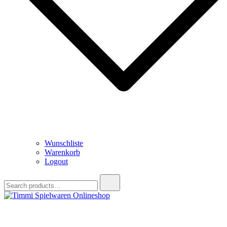
Wunschliste
Warenkorb
Logout
Search
for:
Timmi Spielwaren Onlineshop
Ihr Fachhändler für Spielwaren, Modellbau & RC, Babyartikel &
Trendartikel