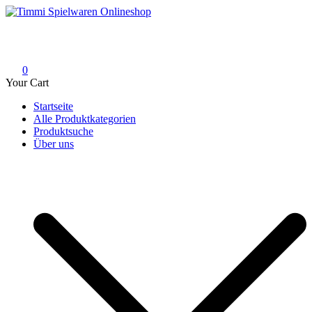
Skip
to
Timmi Spielwaren Onlineshop
Ihr Fachhändler für Spielwaren, Modellbau & RC, Babyartikel &
content
Trendartikel
0
Your Cart
Startseite
Alle Produktkategorien
Produktsuche
Über uns