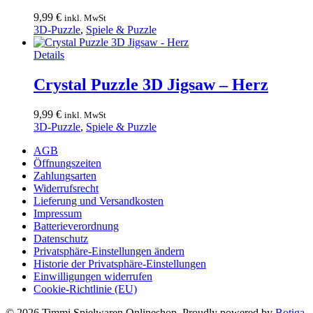
9,99
€
inkl. MwSt
3D-Puzzle
,
Spiele & Puzzle
Details
Crystal Puzzle 3D Jigsaw – Herz
9,99
€
inkl. MwSt
3D-Puzzle
,
Spiele & Puzzle
AGB
Öffnungszeiten
Zahlungsarten
Widerrufsrecht
Lieferung und Versandkosten
Impressum
Batterieverordnung
Datenschutz
Privatsphäre-Einstellungen ändern
Historie der Privatsphäre-Einstellungen
Einwilligungen widerrufen
Cookie-Richtlinie (EU)
© 2026 Timmi Spielwaren Onlineshop. Proudly powered by
Botiga