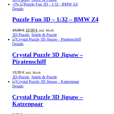
war:
ist:
-5%
19,99 €
18,99 €.
Details
Puzzle Fun 3D – 1:32 – BMW Z4
Ursprünglicher
Aktueller
19,99
€
18,99
€
inkl. MwSt
Preis
Preis
3D-Puzzle
,
Spiele & Puzzle
war:
ist:
19,99 €
18,99 €.
Details
Crystal Puzzle 3D Jigsaw –
Piratenschiff
19,99
€
inkl. MwSt
3D-Puzzle
,
Spiele & Puzzle
Details
Crystal Puzzle 3D Jigsaw –
Katzenpaar