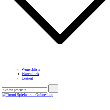
Wunschliste
Warenkorb
Logout
Search
for:
Timmi Spielwaren Onlineshop
Ihr Fachhändler für Spielwaren, Modellbau & RC, Babyartikel &
Trendartikel