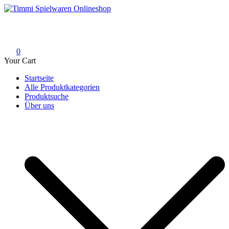
Skip
to
Timmi Spielwaren Onlineshop
Ihr Fachhändler für Spielwaren, Modellbau & RC, Babyartikel &
content
Trendartikel
0
Your Cart
Startseite
Alle Produktkategorien
Produktsuche
Über uns