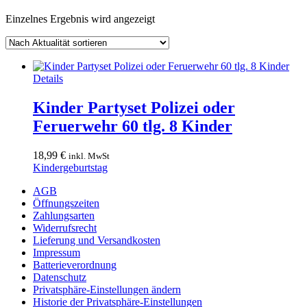
Einzelnes Ergebnis wird angezeigt
Dieses
Details
Produkt
weist
Kinder Partyset Polizei oder
mehrere
Feruerwehr 60 tlg. 8 Kinder
Varianten
auf.
Die
18,99
€
inkl. MwSt
Optionen
Kindergeburtstag
können
auf
AGB
der
Öffnungszeiten
Produktseite
Zahlungsarten
gewählt
Widerrufsrecht
werden
Lieferung und Versandkosten
Impressum
Batterieverordnung
Datenschutz
Privatsphäre-Einstellungen ändern
Historie der Privatsphäre-Einstellungen