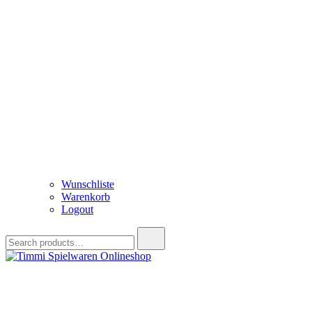
Wunschliste
Warenkorb
Logout
Search
for:
Timmi Spielwaren Onlineshop
Ihr Fachhändler für Spielwaren, Modellbau & RC, Babyartikel & Tren