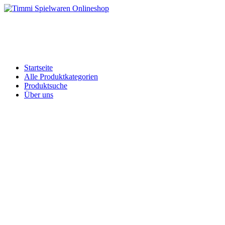
Skip
to
Timmi Spielwaren Onlineshop
Ihr Fachhändler für Spielwaren, Modellbau & RC, Babyartikel & Tren
content
Startseite
Alle Produktkategorien
Produktsuche
Über uns