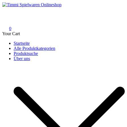
Skip
to
Timmi Spielwaren Onlineshop
Ihr Fachhändler für Spielwaren, Modellbau & RC, Babyartikel &
content
Trendartikel
0
Your Cart
Startseite
Alle Produktkategorien
Produktsuche
Über uns