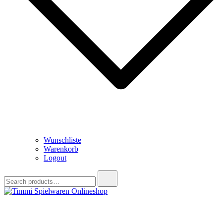
Wunschliste
Warenkorb
Logout
Search
for:
Timmi Spielwaren Onlineshop
Ihr Fachhändler für Spielwaren, Modellbau & RC, Babyartikel &
Trendartikel