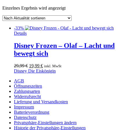
Einzelnes Ergebnis wird angezeigt
-33%
Details
Disney Frozen – Olaf – Lacht und
bewegt sich
Ursprünglicher
Aktueller
29,99
€
19,99
€
inkl. MwSt
Preis
Preis
Disney Die Eiskönigin
war:
ist:
AGB
29,99 €
19,99 €.
Öffnungszeiten
Zahlungsarten
Widerrufsrecht
Lieferung und Versandkosten
Impressum
Batterieverordnung
Datenschutz
Privatsphäre-Einstellungen ändern
Historie der Privatsphäre-Einstellungen