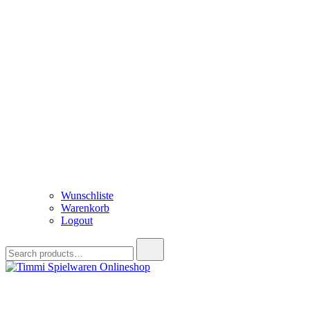
Wunschliste
Warenkorb
Logout
Search
for:
Timmi Spielwaren Onlineshop
Ihr Fachhändler für Spielwaren, Modellbau & RC, Babyartikel & Tren