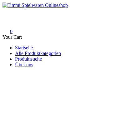
Skip
to
Timmi Spielwaren Onlineshop
Ihr Fachhändler für Spielwaren, Modellbau & RC, Babyartikel & Tren
content
0
Your Cart
Startseite
Alle Produktkategorien
Produktsuche
Über uns