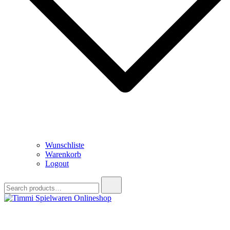
Wunschliste
Warenkorb
Logout
Search
for:
Timmi Spielwaren Onlineshop
Ihr Fachhändler für Spielwaren, Modellbau & RC, Babyartikel &
Trendartikel