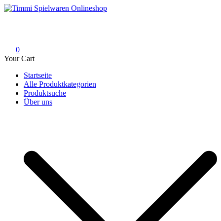
Skip
to
Timmi Spielwaren Onlineshop
Ihr Fachhändler für Spielwaren, Modellbau & RC, Babyartikel &
content
Trendartikel
0
Your Cart
Startseite
Alle Produktkategorien
Produktsuche
Über uns