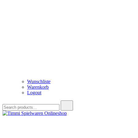
Wunschliste
Warenkorb
Logout
Search
for:
Timmi Spielwaren Onlineshop
Ihr Fachhändler für Spielwaren, Modellbau & RC, Babyartikel & Tren