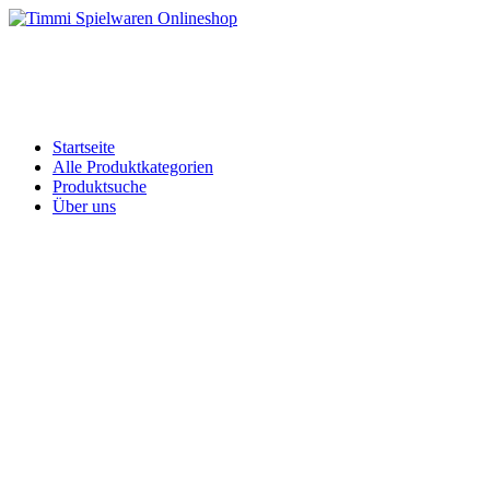
Skip
to
Timmi Spielwaren Onlineshop
Ihr Fachhändler für Spielwaren, Modellbau & RC, Babyartikel & Tren
content
Startseite
Alle Produktkategorien
Produktsuche
Über uns