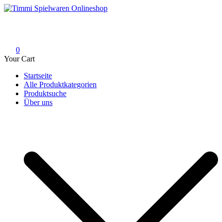
Skip
to
Timmi Spielwaren Onlineshop
Ihr Fachhändler für Spielwaren, Modellbau & RC, Babyartikel &
content
Trendartikel
0
Your Cart
Startseite
Alle Produktkategorien
Produktsuche
Über uns