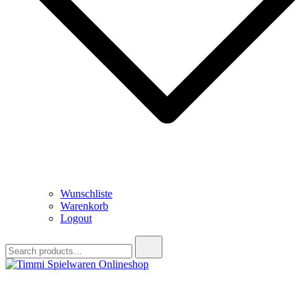
Wunschliste
Warenkorb
Logout
Search
for:
Timmi Spielwaren Onlineshop
Ihr Fachhändler für Spielwaren, Modellbau & RC, Babyartikel &
Trendartikel