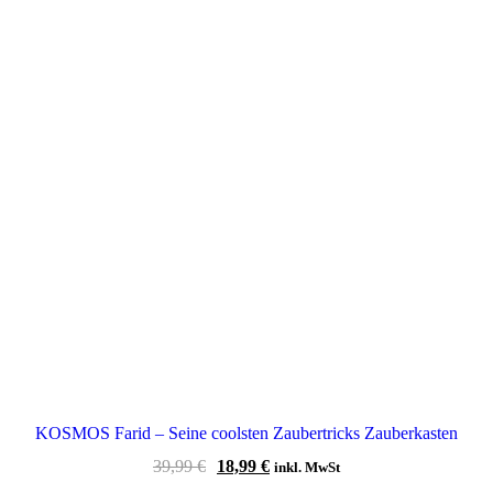
KOSMOS Farid – Seine coolsten Zaubertricks Zauberkasten
Ursprünglicher
Aktueller
39,99
€
18,99
€
inkl. MwSt
Preis
Preis