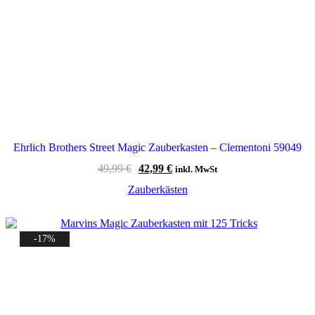
Ehrlich Brothers Street Magic Zauberkasten – Clementoni 59049
Ursprünglicher
Aktueller
49,99
€
42,99
€
inkl. MwSt
Preis
Preis
Zauberkästen
war:
ist:
49,99 €
42,99 €.
-17%