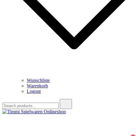
Wunschliste
Warenkorb
Logout
Search
for:
Timmi Spielwaren Onlineshop
Ihr Fachhändler für Spielwaren, Modellbau & RC, Babyartikel &
Trendartikel