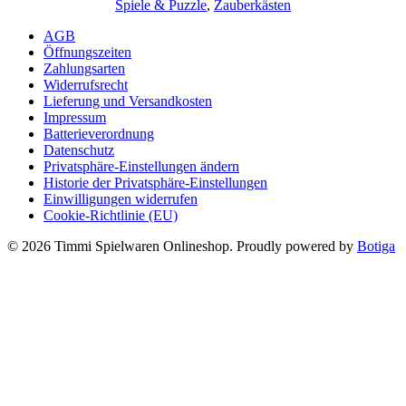
Spiele & Puzzle
,
Zauberkästen
war:
ist:
39,99 €
18,99 €.
AGB
Öffnungszeiten
Zahlungsarten
Widerrufsrecht
Lieferung und Versandkosten
Impressum
Batterieverordnung
Datenschutz
Privatsphäre-Einstellungen ändern
Historie der Privatsphäre-Einstellungen
Einwilligungen widerrufen
Cookie-Richtlinie (EU)
© 2026 Timmi Spielwaren Onlineshop. Proudly powered by
Botiga