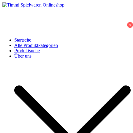
Skip
to
Timmi Spielwaren Onlineshop
Ihr Fachhändler für Spielwaren, Modellbau & RC, Babyartikel &
content
Trendartikel
0
Startseite
Alle Produktkategorien
Produktsuche
Über uns