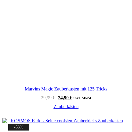
Marvins Magic Zauberkasten mit 125 Tricks
Ursprünglicher
Aktueller
29,99
€
24,90
€
inkl. MwSt
Preis
Preis
Zauberkästen
war:
ist:
29,99 €
24,90 €.
-53%