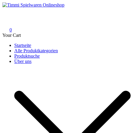
Skip
to
Timmi Spielwaren Onlineshop
Ihr Fachhändler für Spielwaren, Modellbau & RC, Babyartikel &
content
Trendartikel
0
Your Cart
Startseite
Alle Produktkategorien
Produktsuche
Über uns