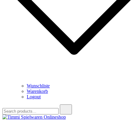
Wunschliste
Warenkorb
Logout
Search
for:
Timmi Spielwaren Onlineshop
Ihr Fachhändler für Spielwaren, Modellbau & RC, Babyartikel &
Trendartikel