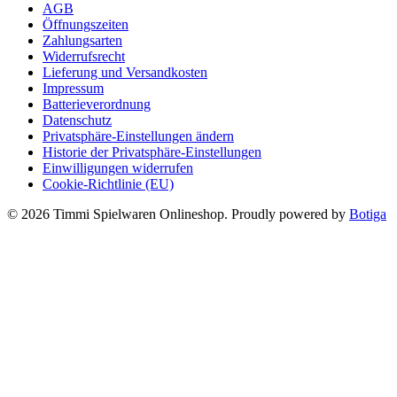
können
AGB
4,99 €
2,99 €.
auf
Öffnungszeiten
der
Zahlungsarten
Produktseite
Widerrufsrecht
gewählt
Lieferung und Versandkosten
werden
Impressum
Batterieverordnung
Datenschutz
Privatsphäre-Einstellungen ändern
Historie der Privatsphäre-Einstellungen
Einwilligungen widerrufen
Cookie-Richtlinie (EU)
© 2026 Timmi Spielwaren Onlineshop. Proudly powered by
Botiga