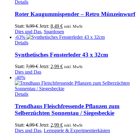
Details
Roter Kaugummispender – Retro Münzeinwurf
Ursprünglicher
Aktueller
Statt:
9,99
€
Jetzt:
8,49
€
inkl. MwSt
Preis
Preis
Dies und Das
,
Spardosen
war:
ist:
-63%
9,99 €
8,49 €.
Details
Synthetisches Fensterleder 43 x 32cm
Ursprünglicher
Aktueller
Statt:
7,99
€
Jetzt:
2,99
€
inkl. MwSt
Preis
Preis
Dies und Das
war:
ist:
-40%
7,99 €
2,99 €.
Dieses
Details
Produkt
weist
Trendhaus Fleischfressende Pflanzen zum
mehrere
Selberzüchten Sonnentau / Siegesbeckie
Varianten
auf.
Ursprünglicher
Aktueller
Statt:
4,99
€
Jetzt:
2,99
€
inkl. MwSt
Die
Preis
Preis
Dies und Das
,
Lernspiele & Experimentierkästen
Optionen
war:
ist: