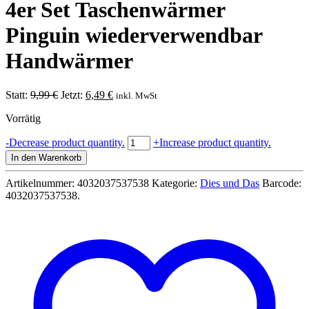
4er Set Taschenwärmer
Pinguin wiederverwendbar
Handwärmer
Ursprünglicher
Aktueller
Statt:
9,99
€
Jetzt:
6,49
€
inkl. MwSt
Preis
Preis
Vorrätig
war:
ist:
9,99 €
6,49 €.
4er
-
Decrease product quantity.
+
Increase product quantity.
Set
In den Warenkorb
Taschenwärmer
Pinguin
Artikelnummer:
4032037537538
Kategorie:
Dies und Das
Barcode:
wiederverwendbar
4032037537538
.
Handwärmer
Menge