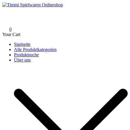
Skip
to
Timmi Spielwaren Onlineshop
Ihr Fachhändler für Spielwaren, Modellbau & RC, Babyartikel &
content
Trendartikel
0
Your Cart
Startseite
Alle Produktkategorien
Produktsuche
Über uns