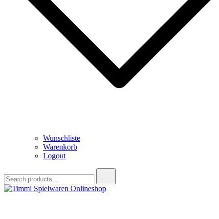
Wunschliste
Warenkorb
Logout
Search
for:
Timmi Spielwaren Onlineshop
Ihr Fachhändler für Spielwaren, Modellbau & RC, Babyartikel &
Trendartikel