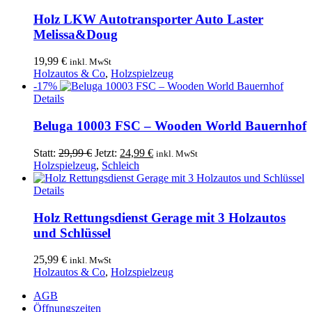
Holz LKW Autotransporter Auto Laster
Melissa&Doug
19,99
€
inkl. MwSt
Holzautos & Co
,
Holzspielzeug
-17%
Details
Beluga 10003 FSC – Wooden World Bauernhof
Ursprünglicher
Aktueller
Statt:
29,99
€
Jetzt:
24,99
€
inkl. MwSt
Preis
Preis
Holzspielzeug
,
Schleich
war:
ist:
29,99 €
24,99 €.
Details
Holz Rettungsdienst Gerage mit 3 Holzautos
und Schlüssel
25,99
€
inkl. MwSt
Holzautos & Co
,
Holzspielzeug
AGB
Öffnungszeiten