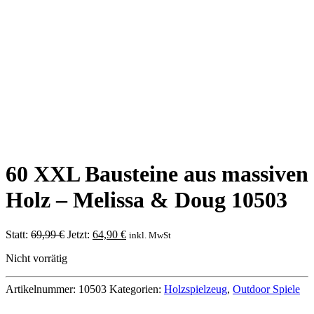
60 XXL Bausteine aus massiven
Holz – Melissa & Doug 10503
Ursprünglicher
Aktueller
Statt:
69,99
€
Jetzt:
64,90
€
inkl. MwSt
Preis
Preis
Nicht vorrätig
war:
ist:
69,99 €
64,90 €.
Artikelnummer:
10503
Kategorien:
Holzspielzeug
,
Outdoor Spiele