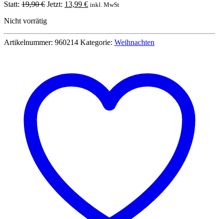
Ursprünglicher
Aktueller
Statt:
19,90
€
Jetzt:
13,99
€
inkl. MwSt
Preis
Preis
Nicht vorrätig
war:
ist:
19,90 €
13,99 €.
Artikelnummer:
960214
Kategorie:
Weihnachten