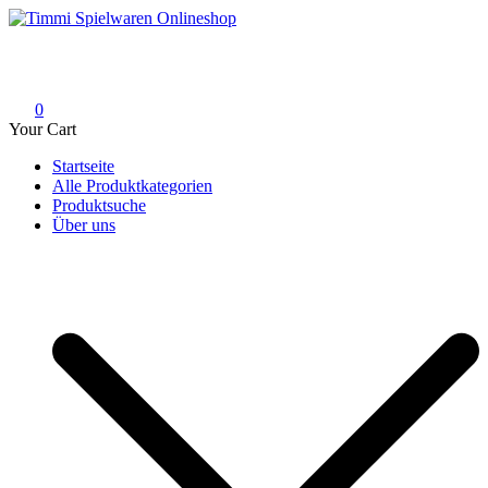
Skip
to
Timmi Spielwaren Onlineshop
Ihr Fachhändler für Spielwaren, Modellbau & RC, Babyartikel &
content
Trendartikel
0
Your Cart
Startseite
Alle Produktkategorien
Produktsuche
Über uns