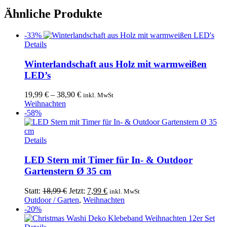
Ähnliche Produkte
-33%
Dieses
Details
Produkt
weist
Winterlandschaft aus Holz mit warmweißen
mehrere
LED’s
Varianten
auf.
19,99
€
–
38,90
€
inkl. MwSt
Die
Weihnachten
Optionen
-58%
können
auf
der
Details
Produktseite
gewählt
LED Stern mit Timer für In- & Outdoor
werden
Gartenstern Ø 35 cm
Ursprünglicher
Aktueller
Statt:
18,99
€
Jetzt:
7,99
€
inkl. MwSt
Preis
Preis
Outdoor / Garten
,
Weihnachten
war:
ist:
-20%
18,99 €
7,99 €.