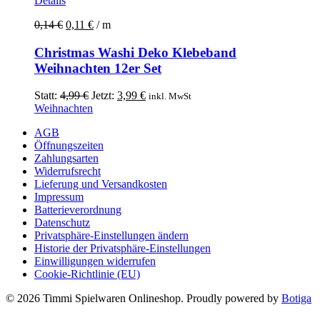
Details
0,14
€
0,11
€
/
m
Christmas Washi Deko Klebeband
Weihnachten 12er Set
Ursprünglicher
Aktueller
Statt:
4,99
€
Jetzt:
3,99
€
inkl. MwSt
Preis
Preis
Weihnachten
war:
ist:
AGB
4,99 €
3,99 €.
Öffnungszeiten
Zahlungsarten
Widerrufsrecht
Lieferung und Versandkosten
Impressum
Batterieverordnung
Datenschutz
Privatsphäre-Einstellungen ändern
Historie der Privatsphäre-Einstellungen
Einwilligungen widerrufen
Cookie-Richtlinie (EU)
© 2026 Timmi Spielwaren Onlineshop. Proudly powered by
Botiga