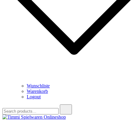
Wunschliste
Warenkorb
Logout
Search
for:
Timmi Spielwaren Onlineshop
Ihr Fachhändler für Spielwaren, Modellbau & RC, Babyartikel &
Trendartikel