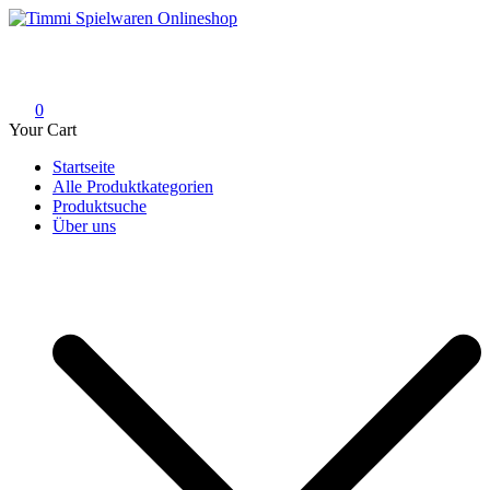
Skip
to
Timmi Spielwaren Onlineshop
Ihr Fachhändler für Spielwaren, Modellbau & RC, Babyartikel &
content
Trendartikel
0
Your Cart
Startseite
Alle Produktkategorien
Produktsuche
Über uns