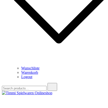
Wunschliste
Warenkorb
Logout
Search
for:
Timmi Spielwaren Onlineshop
Ihr Fachhändler für Spielwaren, Modellbau & RC, Babyartikel &
Trendartikel