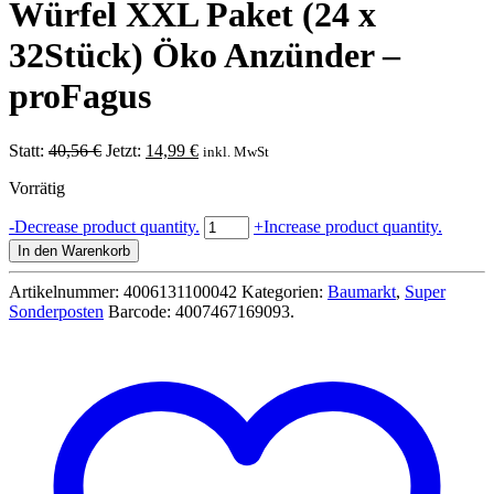
Würfel XXL Paket (24 x
32Stück) Öko Anzünder –
proFagus
Ursprünglicher
Aktueller
Statt:
40,56
€
Jetzt:
14,99
€
inkl. MwSt
Preis
Preis
Vorrätig
war:
ist:
40,56 €
14,99 €.
ANZÜNDWÜRFEL
-
Decrease product quantity.
+
Increase product quantity.
768
In den Warenkorb
Würfel
XXL
Artikelnummer:
4006131100042
Kategorien:
Baumarkt
,
Super
Paket
Sonderposten
Barcode:
4007467169093
.
(24
x
32Stück)
Öko
Anzünder
-
proFagus
Menge