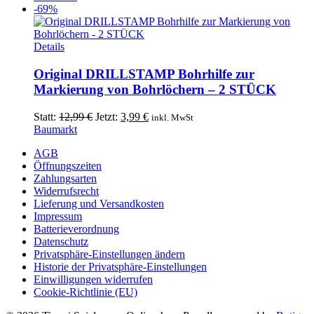
Die
-69%
Optionen
können
auf
Details
der
Produktseite
Original DRILLSTAMP Bohrhilfe zur
gewählt
Markierung von Bohrlöchern – 2 STÜCK
werden
Ursprünglicher
Aktueller
Statt:
12,99
€
Jetzt:
3,99
€
inkl. MwSt
Preis
Preis
Baumarkt
war:
ist:
AGB
12,99 €
3,99 €.
Öffnungszeiten
Zahlungsarten
Widerrufsrecht
Lieferung und Versandkosten
Impressum
Batterieverordnung
Datenschutz
Privatsphäre-Einstellungen ändern
Historie der Privatsphäre-Einstellungen
Einwilligungen widerrufen
Cookie-Richtlinie (EU)