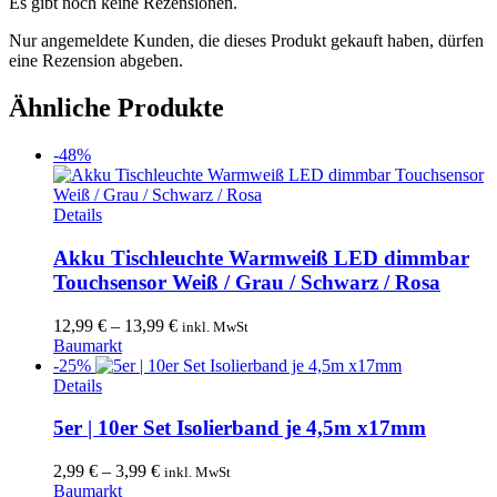
Es gibt noch keine Rezensionen.
Nur angemeldete Kunden, die dieses Produkt gekauft haben, dürfen
eine Rezension abgeben.
Ähnliche Produkte
-48%
Dieses
Details
Produkt
weist
Akku Tischleuchte Warmweiß LED dimmbar
mehrere
Touchsensor Weiß / Grau / Schwarz / Rosa
Varianten
auf.
12,99
€
–
13,99
€
inkl. MwSt
Die
Baumarkt
Optionen
-25%
können
Dieses
Details
auf
Produkt
der
weist
5er | 10er Set Isolierband je 4,5m x17mm
Produktseite
mehrere
gewählt
Varianten
2,99
€
–
3,99
€
inkl. MwSt
werden
auf.
Baumarkt