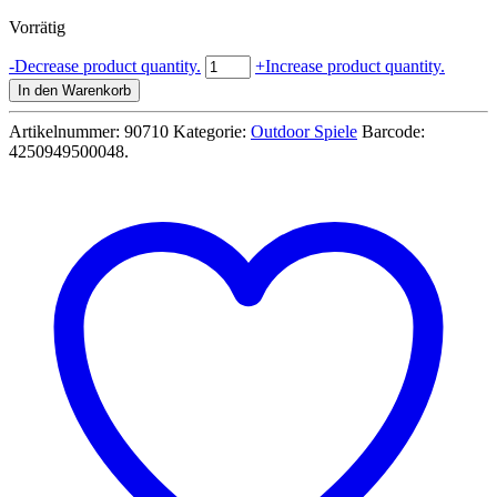
Preis
Preis
Vorrätig
war:
ist:
27,99 €
14,99 €.
Arcy
-
Decrease product quantity.
+
Increase product quantity.
Fiberglaspfeil
In den Warenkorb
Hurrican
mit
Artikelnummer:
90710
Kategorie:
Outdoor Spiele
Barcode:
Spitze
4250949500048
.
3er-
Set
70cm
Menge