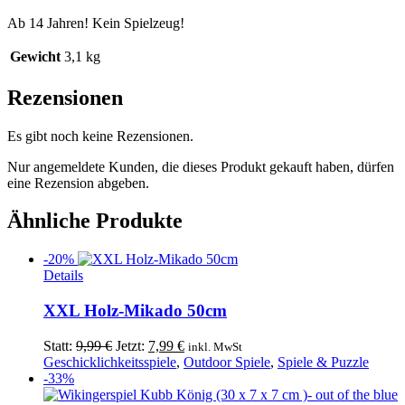
Ab 14 Jahren! Kein Spielzeug!
Gewicht
3,1 kg
Rezensionen
Es gibt noch keine Rezensionen.
Nur angemeldete Kunden, die dieses Produkt gekauft haben, dürfen
eine Rezension abgeben.
Ähnliche Produkte
-20%
Details
XXL Holz-Mikado 50cm
Ursprünglicher
Aktueller
Statt:
9,99
€
Jetzt:
7,99
€
inkl. MwSt
Preis
Preis
Geschicklichkeitsspiele
,
Outdoor Spiele
,
Spiele & Puzzle
war:
ist:
-33%
9,99 €
7,99 €.