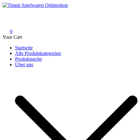
Skip
to
Timmi Spielwaren Onlineshop
Ihr Fachhändler für Spielwaren, Modellbau & RC, Babyartikel &
content
Trendartikel
0
Your Cart
Startseite
Alle Produktkategorien
Produktsuche
Über uns