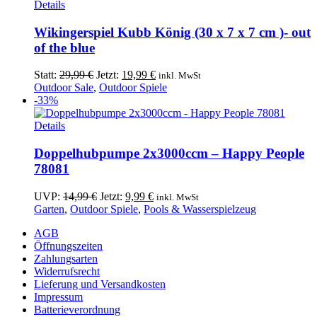
Details
Wikingerspiel Kubb König (30 x 7 x 7 cm )- out
of the blue
Ursprünglicher
Aktueller
Statt:
29,99
€
Jetzt:
19,99
€
inkl. MwSt
Preis
Preis
Outdoor Sale
,
Outdoor Spiele
war:
ist:
-33%
29,99 €
19,99 €.
Details
Doppelhubpumpe 2x3000ccm – Happy People
78081
Ursprünglicher
Aktueller
UVP:
14,99
€
Jetzt:
9,99
€
inkl. MwSt
Preis
Preis
Garten
,
Outdoor Spiele
,
Pools & Wasserspielzeug
war:
ist:
AGB
14,99 €
9,99 €.
Öffnungszeiten
Zahlungsarten
Widerrufsrecht
Lieferung und Versandkosten
Impressum
Batterieverordnung