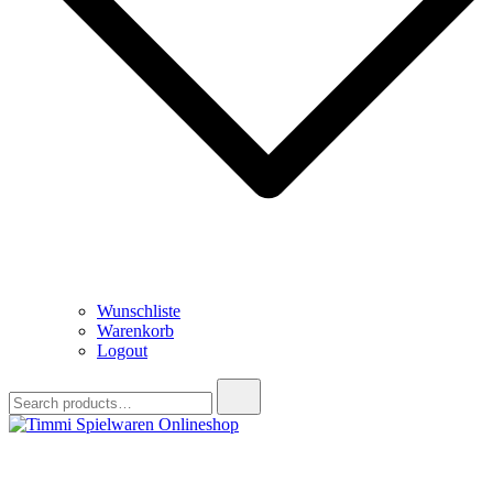
Wunschliste
Warenkorb
Logout
Search
for:
Timmi Spielwaren Onlineshop
Ihr Fachhändler für Spielwaren, Modellbau & RC, Babyartikel &
Trendartikel