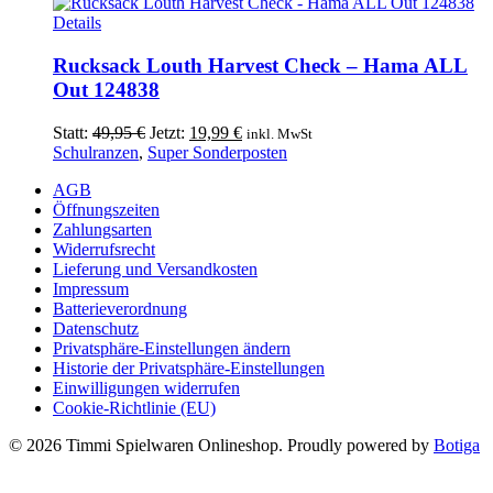
14,99 €
7,99 €.
Details
Rucksack Louth Harvest Check – Hama ALL
Out 124838
Ursprünglicher
Aktueller
Statt:
49,95
€
Jetzt:
19,99
€
inkl. MwSt
Preis
Preis
Schulranzen
,
Super Sonderposten
war:
ist:
AGB
49,95 €
19,99 €.
Öffnungszeiten
Zahlungsarten
Widerrufsrecht
Lieferung und Versandkosten
Impressum
Batterieverordnung
Datenschutz
Privatsphäre-Einstellungen ändern
Historie der Privatsphäre-Einstellungen
Einwilligungen widerrufen
Cookie-Richtlinie (EU)
© 2026 Timmi Spielwaren Onlineshop. Proudly powered by
Botiga