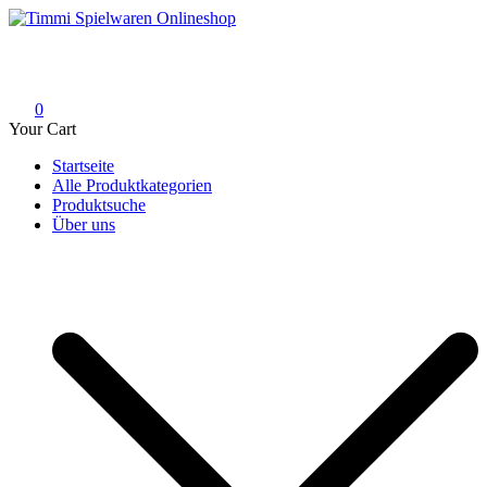
Skip
to
Timmi Spielwaren Onlineshop
Ihr Fachhändler für Spielwaren, Modellbau & RC, Babyartikel &
content
Trendartikel
0
Your Cart
Startseite
Alle Produktkategorien
Produktsuche
Über uns