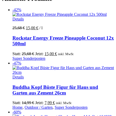
-42%
Details
25,68
€
15,00
€
/
l
Rockstar Energy Freeze Pineapple Coconut 12x
500ml
Ursprünglicher
Aktueller
Statt:
25,68
€
Jetzt:
15,00
€
inkl. MwSt
Preis
Preis
Super Sonderposten
war:
ist:
-47%
25,68 €
15,00 €.
Details
Buddha Kopf Büste Figur für Haus und
Garten aus Zement 26cm
Ursprünglicher
Aktueller
Statt:
14,99
€
Jetzt:
7,99
€
inkl. MwSt
Preis
Preis
Home
,
Outdoor / Garten
,
Super Sonderposten
war:
ist:
-60%