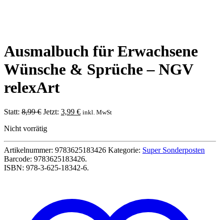
Ausmalbuch für Erwachsene
Wünsche & Sprüche – NGV
relexArt
Ursprünglicher
Aktueller
Statt:
8,99
€
Jetzt:
3,99
€
inkl. MwSt
Preis
Preis
Nicht vorrätig
war:
ist:
8,99 €
3,99 €.
Artikelnummer:
9783625183426
Kategorie:
Super Sonderposten
Barcode:
9783625183426
.
ISBN:
978-3-625-18342-6
.