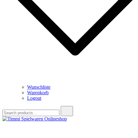
Wunschliste
Warenkorb
Logout
Search
for:
Timmi Spielwaren Onlineshop
Ihr Fachhändler für Spielwaren, Modellbau & RC, Babyartikel &
Trendartikel