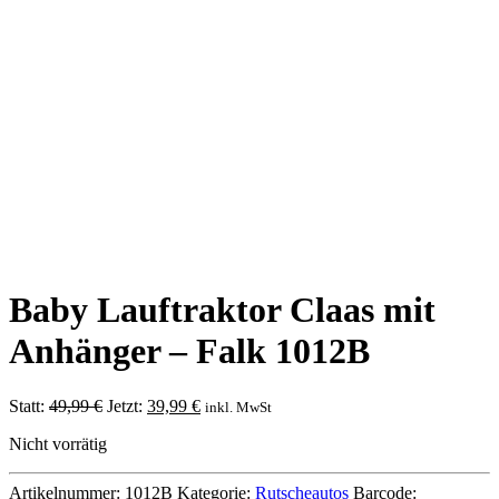
Baby Lauftraktor Claas mit
Anhänger – Falk 1012B
Ursprünglicher
Aktueller
Statt:
49,99
€
Jetzt:
39,99
€
inkl. MwSt
Preis
Preis
Nicht vorrätig
war:
ist:
49,99 €
39,99 €.
Artikelnummer:
1012B
Kategorie:
Rutscheautos
Barcode: