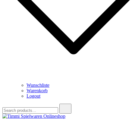
Wunschliste
Warenkorb
Logout
Search
for:
Timmi Spielwaren Onlineshop
Ihr Fachhändler für Spielwaren, Modellbau & RC, Babyartikel &
Trendartikel