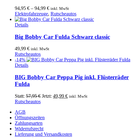
auf.
94,95
€
–
94,99
€
inkl. MwSt
Die
Elektrofahrzeuge
,
Rutscheautos
Optionen
können
Details
auf
der
Big Bobby Car Fulda Schwarz classic
Produktseite
gewählt
49,99
€
inkl. MwSt
werden
Rutscheautos
-14%
Details
BIG Bobby Car Peppa Pig inkl. Flüsterräder
Fulda
Ursprünglicher
Aktueller
Statt:
57,95
€
Jetzt:
49,99
€
inkl. MwSt
Preis
Preis
Rutscheautos
war:
ist:
AGB
57,95 €
49,99 €.
Öffnungszeiten
Zahlungsarten
Widerrufsrecht
Lieferung und Versandkosten