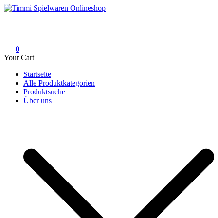
Skip
to
Timmi Spielwaren Onlineshop
Ihr Fachhändler für Spielwaren, Modellbau & RC, Babyartikel &
content
Trendartikel
0
Your Cart
Startseite
Alle Produktkategorien
Produktsuche
Über uns