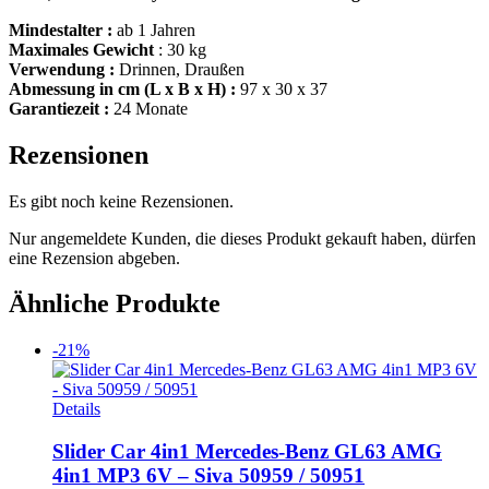
Mindestalter :
ab 1 Jahren
Maximales Gewicht
: 30 kg
Verwendung :
Drinnen, Draußen
Abmessung in cm (L x B x H) :
97 x 30 x 37
Garantiezeit :
24 Monate
Rezensionen
Es gibt noch keine Rezensionen.
Nur angemeldete Kunden, die dieses Produkt gekauft haben, dürfen
eine Rezension abgeben.
Ähnliche Produkte
-21%
Dieses
Details
Produkt
weist
Slider Car 4in1 Mercedes-Benz GL63 AMG
mehrere
4in1 MP3 6V – Siva 50959 / 50951
Varianten