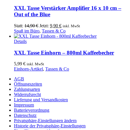
der
Produktseite
XXL Tasse Verstärker Amplifier 16 x 10 cm –
gewählt
Out of the Blue
werden
Ursprünglicher
Aktueller
Statt:
14,90
€
Jetzt:
9,90
€
inkl. MwSt
Preis
Preis
Spaß im Büro
,
Tassen & Co
war:
ist:
Dieses
14,90 €
9,90 €.
Details
Produkt
weist
XXL Tasse Einhorn – 800ml Kaffeebecher
mehrere
Varianten
5,99
€
inkl. MwSt
auf.
Einhorn-Artikel
,
Tassen & Co
Die
Optionen
AGB
können
Öffnungszeiten
auf
Zahlungsarten
der
Widerrufsrecht
Produktseite
Lieferung und Versandkosten
gewählt
Impressum
werden
Batterieverordnung
Datenschutz
Privatsphäre-Einstellungen ändern
Historie der Privatsphäre-Einstellungen