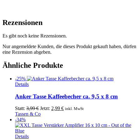
Rezensionen
Es gibt noch keine Rezensionen.
Nur angemeldete Kunden, die dieses Produkt gekauft haben, dürfen
eine Rezension abgeben.
Ähnliche Produkte
-25%
Dieses
Details
Produkt
weist
Anker Tasse Kaffeebecher ca. 9,5 x 8 cm
mehrere
Varianten
Ursprünglicher
Aktueller
Statt:
3,99
€
Jetzt:
2,99
€
inkl. MwSt
auf.
Preis
Preis
Tassen & Co
Die
war:
ist:
-34%
Optionen
3,99 €
2,99 €.
können
auf
Details