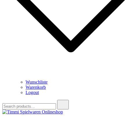
Wunschliste
Warenkorb
Logout
Search
for:
Timmi Spielwaren Onlineshop
Ihr Fachhändler für Spielwaren, Modellbau & RC, Babyartikel &
Trendartikel