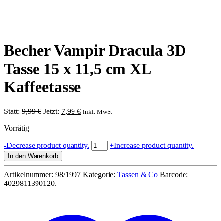
Becher Vampir Dracula 3D
Tasse 15 x 11,5 cm XL
Kaffeetasse
Ursprünglicher
Aktueller
Statt:
9,99
€
Jetzt:
7,99
€
inkl. MwSt
Preis
Preis
Vorrätig
war:
ist:
9,99 €
7,99 €.
Becher
-
Decrease product quantity.
+
Increase product quantity.
Vampir
In den Warenkorb
Dracula
3D
Artikelnummer:
98/1997
Kategorie:
Tassen & Co
Barcode:
Tasse
4029811390120
.
15
x
11,5
cm