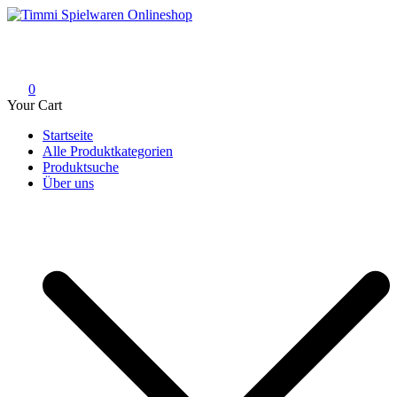
Skip
to
Timmi Spielwaren Onlineshop
Ihr Fachhändler für Spielwaren, Modellbau & RC, Babyartikel &
content
Trendartikel
0
Your Cart
Startseite
Alle Produktkategorien
Produktsuche
Über uns