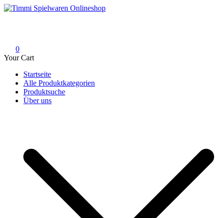
Skip
to
Timmi Spielwaren Onlineshop
Ihr Fachhändler für Spielwaren, Modellbau & RC, Babyartikel &
content
Trendartikel
0
Your Cart
Startseite
Alle Produktkategorien
Produktsuche
Über uns