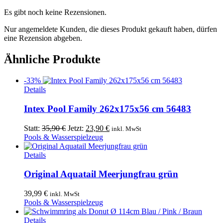
Es gibt noch keine Rezensionen.
Nur angemeldete Kunden, die dieses Produkt gekauft haben, dürfen
eine Rezension abgeben.
Ähnliche Produkte
-33%
Details
Intex Pool Family 262x175x56 cm 56483
Ursprünglicher
Aktueller
Statt:
35,90
€
Jetzt:
23,90
€
inkl. MwSt
Preis
Preis
Pools & Wasserspielzeug
war:
ist:
35,90 €
23,90 €.
Details
Original Aquatail Meerjungfrau grün
39,99
€
inkl. MwSt
Pools & Wasserspielzeug
Dieses
Details