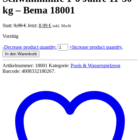
kg – Bema 18001
Ursprünglicher
Aktueller
Statt:
9,99
€
Jetzt:
8,99
€
inkl. MwSt
Preis
Preis
Vorrätig
war:
ist:
9,99 €
8,99 €.
BEMA
-
Decrease product quantity.
+
Increase product quantity.
Schwimmflügel
In den Warenkorb
Schwimmhilfe
1-
Artikelnummer:
18001
Kategorie:
Pools & Wasserspielzeug
6
Barcode:
4008332180267
.
Jahre
11-
30
kg
-
Bema
18001
Menge