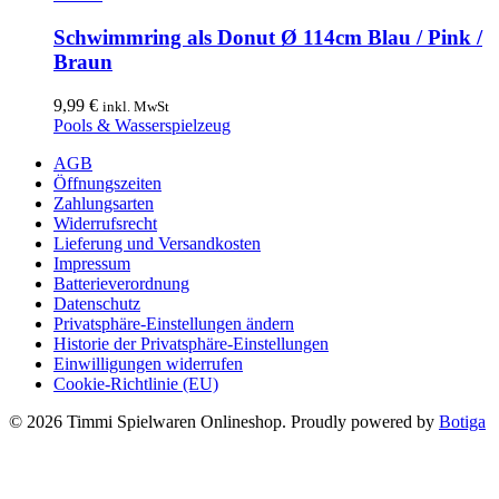
Produkt
weist
Schwimmring als Donut Ø 114cm Blau / Pink /
mehrere
Braun
Varianten
auf.
9,99
€
inkl. MwSt
Die
Pools & Wasserspielzeug
Optionen
können
AGB
auf
Öffnungszeiten
der
Zahlungsarten
Produktseite
Widerrufsrecht
gewählt
Lieferung und Versandkosten
werden
Impressum
Batterieverordnung
Datenschutz
Privatsphäre-Einstellungen ändern
Historie der Privatsphäre-Einstellungen
Einwilligungen widerrufen
Cookie-Richtlinie (EU)
© 2026 Timmi Spielwaren Onlineshop. Proudly powered by
Botiga