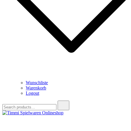
Wunschliste
Warenkorb
Logout
Search
for:
Timmi Spielwaren Onlineshop
Ihr Fachhändler für Spielwaren, Modellbau & RC, Babyartikel &
Trendartikel