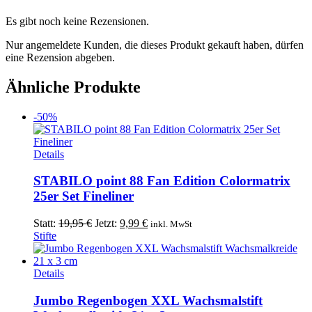
Es gibt noch keine Rezensionen.
Nur angemeldete Kunden, die dieses Produkt gekauft haben, dürfen
eine Rezension abgeben.
Ähnliche Produkte
-50%
Details
STABILO point 88 Fan Edition Colormatrix
25er Set Fineliner
Ursprünglicher
Aktueller
Statt:
19,95
€
Jetzt:
9,99
€
inkl. MwSt
Preis
Preis
Stifte
war:
ist:
19,95 €
9,99 €.
Details
Jumbo Regenbogen XXL Wachsmalstift