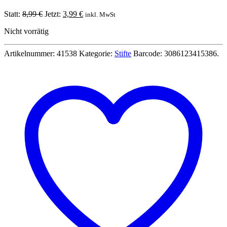
Ursprünglicher
Aktueller
Statt:
8,99
€
Jetzt:
3,99
€
inkl. MwSt
Preis
Preis
Nicht vorrätig
war:
ist:
8,99 €
3,99 €.
Artikelnummer:
41538
Kategorie:
Stifte
Barcode:
3086123415386
.