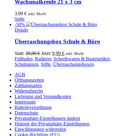
Wachsmalkreide 21 x 3 cm
3,99
€
inkl. MwSt
Stifte
-50%
Details
Überraschungsbox Schule & Büro
Ursprünglicher
Aktueller
Statt:
20,00
€
Jetzt:
9,99
€
inkl. MwSt
Preis
Preis
Füllhalter
,
Radierer
,
Schreibwaren & Bastelartikel
,
war:
ist:
Schulranzen
,
Stifte
,
Überraschungsboxen
20,00 €
9,99 €.
AGB
Öffnungszeiten
Zahlungsarten
Widerrufsrecht
Lieferung und Versandkosten
Impressum
Batterieverordnung
Datenschutz
Privatsphäre-Einstellungen ändern
Historie der Privatsphäre-Einstellungen
Einwilligungen widerrufen
Cookie-Richtlinie (EU)