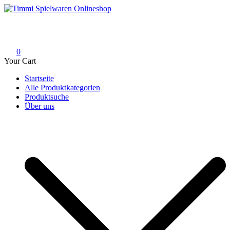
Skip
to
Timmi Spielwaren Onlineshop
Ihr Fachhändler für Spielwaren, Modellbau & RC, Babyartikel &
content
Trendartikel
0
Your Cart
Startseite
Alle Produktkategorien
Produktsuche
Über uns