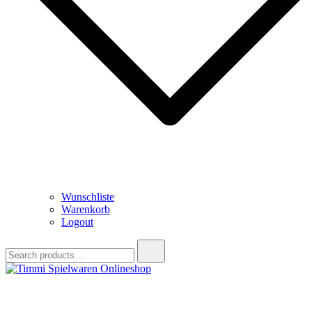
Wunschliste
Warenkorb
Logout
Search
for:
Timmi Spielwaren Onlineshop
Ihr Fachhändler für Spielwaren, Modellbau & RC, Babyartikel &
Trendartikel