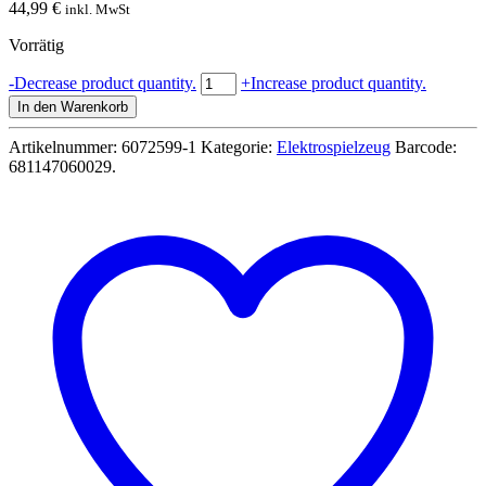
44,99
€
inkl. MwSt
Vorrätig
Bitzee
-
Decrease product quantity.
+
Increase product quantity.
Jurassic
In den Warenkorb
World
interaktives
Artikelnummer:
6072599-1
Kategorie:
Elektrospielzeug
Barcode:
Spielzeug
681147060029
.
mit
25
Charaktere
digitales
Haustier
Dinos
-
Spin
Master
6074096
Menge