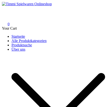
Skip
to
Timmi Spielwaren Onlineshop
Ihr Fachhändler für Spielwaren, Modellbau & RC, Babyartikel &
content
Trendartikel
0
Your Cart
Startseite
Alle Produktkategorien
Produktsuche
Über uns