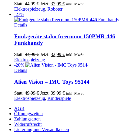
Ursprünglicher
Aktueller
Statt:
44,99
€
Jetzt:
37,99
€
inkl. MwSt
Preis
Preis
Elektrospielzeug
,
Roboter
war:
ist:
-27%
44,99 €
37,99 €.
Details
Funkgeräte stabo freecomm 150PMR 446
Funkhandy
Ursprünglicher
Aktueller
Statt:
44,99
€
Jetzt:
32,99
€
inkl. MwSt
Preis
Preis
Elektrospielzeug
war:
ist:
-20%
44,99 €
32,99 €.
Details
Alien Vision – IMC Toys 95144
Ursprünglicher
Aktueller
Statt:
49,99
€
Jetzt:
39,99
€
inkl. MwSt
Preis
Preis
Elektrospielzeug
,
Kinderspiele
war:
ist:
AGB
49,99 €
39,99 €.
Öffnungszeiten
Zahlungsarten
Widerrufsrecht
Lieferung und Versandkosten