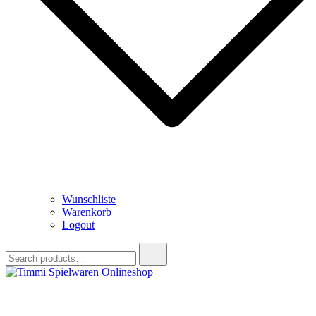
Wunschliste
Warenkorb
Logout
Search
for:
Timmi Spielwaren Onlineshop
Ihr Fachhändler für Spielwaren, Modellbau & RC, Babyartikel &
Trendartikel