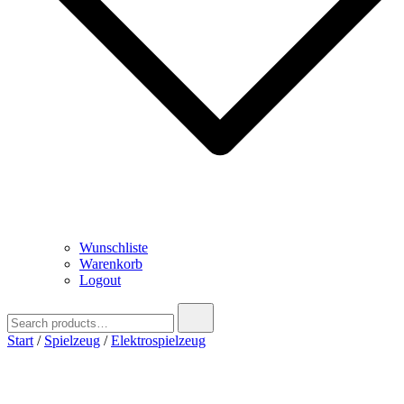
Wunschliste
Warenkorb
Logout
Search
for:
Start
/
Spielzeug
/
Elektrospielzeug