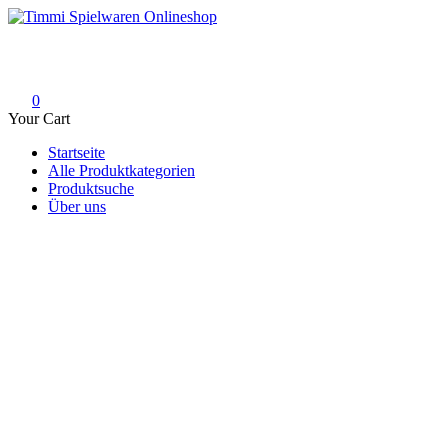
Skip
to
Timmi Spielwaren Onlineshop
Ihr Fachhändler für Spielwaren, Modellbau & RC, Babyartikel & Tren
content
0
Your Cart
Startseite
Alle Produktkategorien
Produktsuche
Über uns