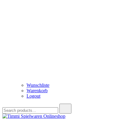
Wunschliste
Warenkorb
Logout
Search
for:
Timmi Spielwaren Onlineshop
Ihr Fachhändler für Spielwaren, Modellbau & RC, Babyartikel & Tren