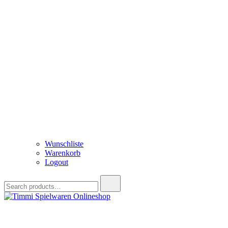
Wunschliste
Warenkorb
Logout
Search
for:
Timmi Spielwaren Onlineshop
Ihr Fachhändler für Spielwaren, Modellbau & RC, Babyartikel & Tren