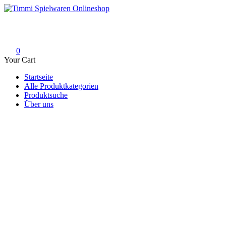
Skip
to
Timmi Spielwaren Onlineshop
Ihr Fachhändler für Spielwaren, Modellbau & RC, Babyartikel & Tren
content
0
Your Cart
Startseite
Alle Produktkategorien
Produktsuche
Über uns